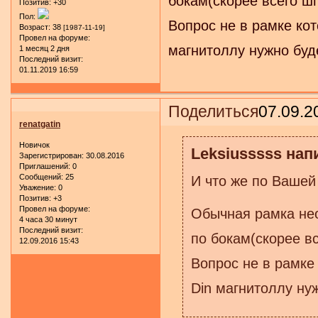
бокам(скорее всего шп
Позитив:
+30
Пол:
Вопрос не в рамке кот
Возраст:
38
[1987-11-19]
Провел на форуме:
магнитоллу нужно буд
1 месяц 2 дня
Последний визит:
01.11.2019 16:59
Поделиться
07.09.2
renatgatin
Новичок
Leksiusssss напи
Зарегистрирован
: 30.08.2016
Приглашений:
0
Сообщений:
25
И что же по Вашей
Уважение:
0
Позитив:
+3
Провел на форуме:
Обычная рамка нео
4 часа 30 минут
Последний визит:
по бокам(скорее в
12.09.2016 15:43
Вопрос не в рамке
Din магнитоллу ну