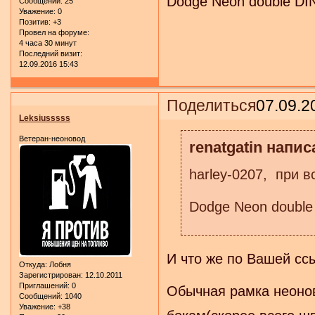
Dodge Neon double DI
Сообщений:
25
Уважение:
0
Позитив:
+3
Провел на форуме:
4 часа 30 минут
Последний визит:
12.09.2016 15:43
Поделиться
07.09.2
Leksiusssss
Ветеран-неоновод
renatgatin напис
harley-0207, при в
Dodge Neon double
И что же по Вашей сс
Откуда:
Лобня
Зарегистрирован
: 12.10.2011
Приглашений:
0
Обычная рамка неонов
Сообщений:
1040
Уважение:
+38