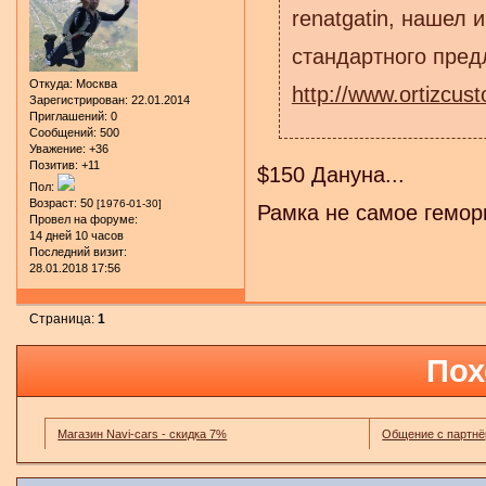
renatgatin, нашел 
стандартного предл
Откуда:
Москва
http://www.ortizcu
Зарегистрирован
: 22.01.2014
Приглашений:
0
Сообщений:
500
Уважение:
+36
Позитив:
+11
$150 Дануна...
Пол:
Возраст:
50
[1976-01-30]
Рамка не самое гемор
Провел на форуме:
14 дней 10 часов
Последний визит:
28.01.2018 17:56
Страница:
1
Пох
Магазин Navi-cars - скидка 7%
Общение с партн