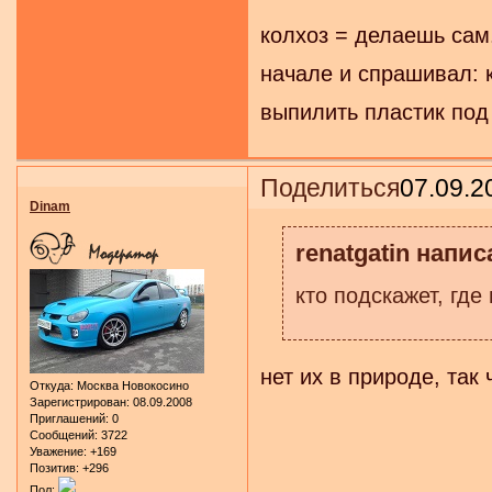
колхоз = делаешь сам.
начале и спрашивал: к
выпилить пластик под 
Поделиться
07.09.2
Dinam
renatgatin напис
кто подскажет, где
нет их в природе, так 
Откуда:
Москва Новокосино
Зарегистрирован
: 08.09.2008
Приглашений:
0
Сообщений:
3722
Уважение:
+169
Позитив:
+296
Пол: