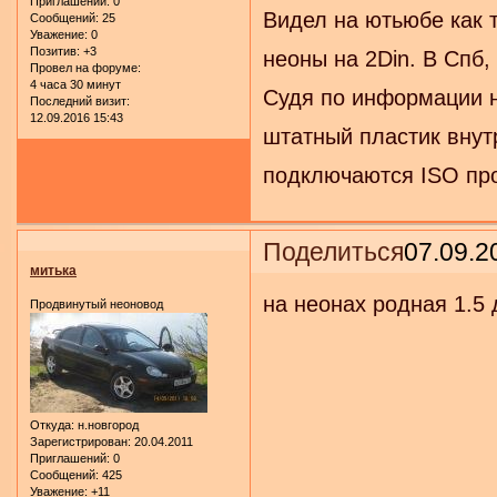
Приглашений:
0
Видел на ютьюбе как 
Сообщений:
25
Уважение:
0
Позитив:
+3
неоны на 2Din. В Спб,
Провел на форуме:
4 часа 30 минут
Судя по информации н
Последний визит:
12.09.2016 15:43
штатный пластик внут
подключаются ISO про
Поделиться
07.09.2
митька
на неонах родная 1.5 
Продвинутый неоновод
Откуда:
н.новгород
Зарегистрирован
: 20.04.2011
Приглашений:
0
Сообщений:
425
Уважение:
+11