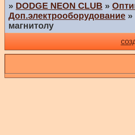
»
DODGE NEON CLUB
»
Опти
Доп.электрооборудование
магнитолу
соз