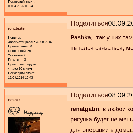
Последний визит:
09.04.2026 09:24
Поделиться
08.09.2
renatgatin
Pashka
, так у них та
Новичок
Зарегистрирован
: 30.08.2016
Приглашений:
0
пытался связаться, м
Сообщений:
25
Уважение:
0
Позитив:
+3
Провел на форуме:
4 часа 30 минут
Последний визит:
12.09.2016 15:43
Поделиться
08.09.2
Pashka
renatgatin
, в любой к
рисунка будет не мен
для операции в домаш