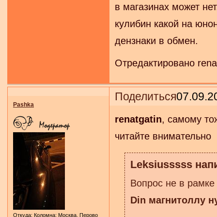
в магазинах может нет
кулибин какой на юнон
дензнаки в обмен.
Отредактировано renat
Поделиться
07.09.2
Pashka
renatgatin
, самому то
читайте внимательно
Leksiusssss напи
Вопрос не в рамке
Din магнитоллу н
Откуда:
Коломна; Москва, Перово