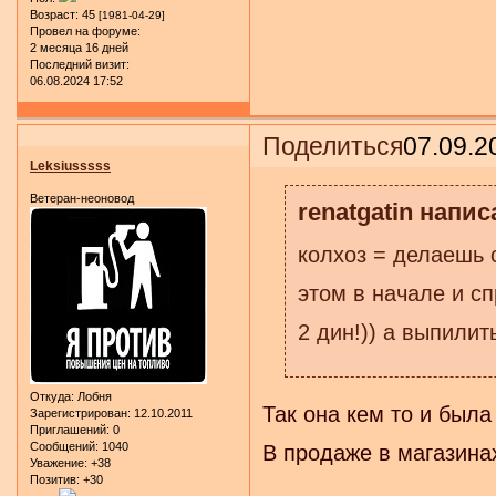
Возраст:
45
[1981-04-29]
Провел на форуме:
2 месяца 16 дней
Последний визит:
06.08.2024 17:52
Поделиться
07.09.2
Leksiusssss
Ветеран-неоновод
renatgatin напис
колхоз = делаешь 
этом в начале и сп
2 дин!)) а выпилит
Откуда:
Лобня
Так она кем то и была
Зарегистрирован
: 12.10.2011
Приглашений:
0
Сообщений:
1040
В продаже в магазинах
Уважение:
+38
Позитив:
+30