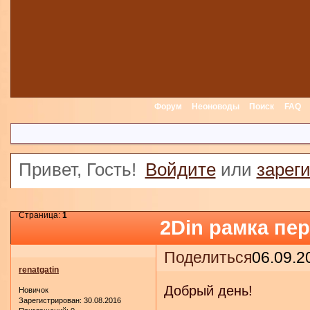
Форум
Неоноводы
Поиск
FAQ
Привет, Гость!
Войдите
или
зарег
Страница:
1
2Din рамка пе
Поделиться
06.09.2
renatgatin
Добрый день!
Новичок
Зарегистрирован
: 30.08.2016