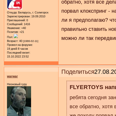
обратно, хотя все дел
порвал клокспринг - н
Откуда:
Беларусь, г. Солигорск
Зарегистрирован
: 19.09.2010
ли я предполагаю? чт
Приглашений:
0
Сообщений:
1416
правильно ставить н
Уважение:
+40
Позитив:
+21
можно ли так передви
Пол:
Возраст:
40
[1986-02-11]
Провел на форуме:
19 дней 8 часов
Последний визит:
15.10.2022 23:52
Поделиться
27.08.2
warwar
Неоновый гуру
FLYERTOYS напи
ребята сегодня за
все обратно, хотя 
же походу порвал к