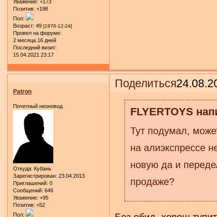
Уважение:
+173
Позитив:
+198
Пол:
Возраст:
49
[1976-12-24]
Провел на форуме:
2 месяца 16 дней
Последний визит:
15.04.2021 23:17
Поделиться
24.08.2
Patron
Почетный неоновод
FLYERTOYS напи
Тут подумал, может
на алиэкспрессе н
новую да и передел
Откуда:
Кубань
Зарегистрирован
: 23.04.2013
продаже?
Приглашений:
0
Сообщений:
646
Уважение:
+95
Позитив:
+52
Пол: