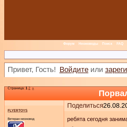
Форум
Неоноводы
Поиск
FAQ
Привет, Гость!
Войдите
или
зарег
Страница:
1
2
»
Порвал
Поделиться
26.08.2
FLYERTOYS
ребята сегодня заним
Ветеран-неоновод