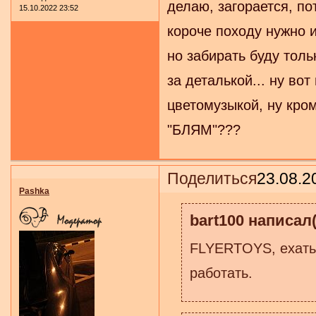
делаю, загорается, пот
15.10.2022 23:52
короче походу нужно и
но забирать буду толь
за деталькой... ну вот
цветомузыкой, ну кро
"БЛЯМ"???
Поделиться
23.08.2
Pashka
bart100 написал(
FLYERTOYS, ехать м
работать.