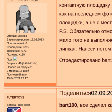
контактную площадку 
как на последнем фото
площадки, а не с мест
P.S. Обязательно отм
Откуда:
Москва
мало того не выполняе
Зарегистрирован
: 16.02.2013
Приглашений:
0
Сообщений:
3715
липкая. Нанеси потом
Уважение:
+173
Позитив:
+198
Отредактировано bart1
Пол:
Возраст:
49
[1976-12-24]
Провел на форуме:
2 месяца 16 дней
Последний визит:
15.04.2021 23:17
Поделиться
02.09.2
FLYERTOYS
bart100
, все сделал к
Ветеран-неоновод