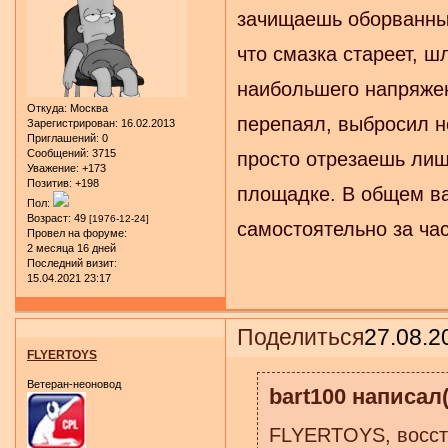
зачищаешь оборванные
что смазка стареет, ш
наибольшего напряжени
Откуда:
Москва
перепаял, выбросил н
Зарегистрирован
: 16.02.2013
Приглашений:
0
Сообщений:
3715
просто отрезаешь лиш
Уважение:
+173
Позитив:
+198
площадке. В общем ва
Пол:
Возраст:
49
[1976-12-24]
самостоятельно за ча
Провел на форуме:
2 месяца 16 дней
Последний визит:
15.04.2021 23:17
Поделиться
27.08.2
FLYERTOYS
Ветеран-неоновод
bart100 написал(
FLYERTOYS, восста