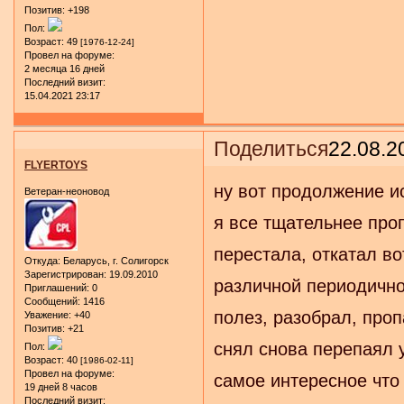
Позитив:
+198
Пол:
Возраст:
49
[1976-12-24]
Провел на форуме:
2 месяца 16 дней
Последний визит:
15.04.2021 23:17
Поделиться
22.08.2
FLYERTOYS
ну вот продолжение и
Ветеран-неоновод
я все тщательнее проп
перестала, откатал во
Откуда:
Беларусь, г. Солигорск
Зарегистрирован
: 19.09.2010
различной периодично
Приглашений:
0
Сообщений:
1416
полез, разобрал, проп
Уважение:
+40
Позитив:
+21
снял снова перепаял у
Пол:
Возраст:
40
[1986-02-11]
Провел на форуме:
самое интересное что 
19 дней 8 часов
Последний визит: