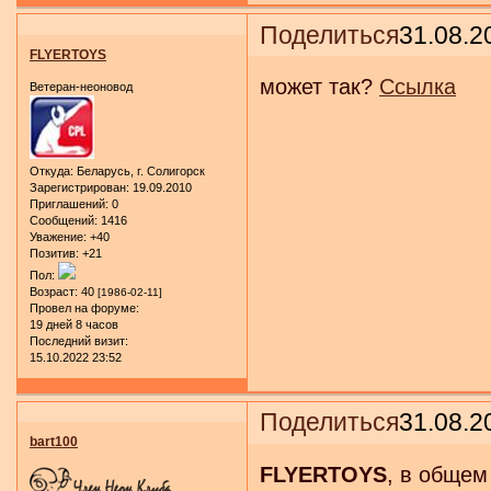
Поделиться
31.08.2
FLYERTOYS
может так?
Ссылка
Ветеран-неоновод
Откуда:
Беларусь, г. Солигорск
Зарегистрирован
: 19.09.2010
Приглашений:
0
Сообщений:
1416
Уважение:
+40
Позитив:
+21
Пол:
Возраст:
40
[1986-02-11]
Провел на форуме:
19 дней 8 часов
Последний визит:
15.10.2022 23:52
Поделиться
31.08.2
bart100
FLYERTOYS
, в общем