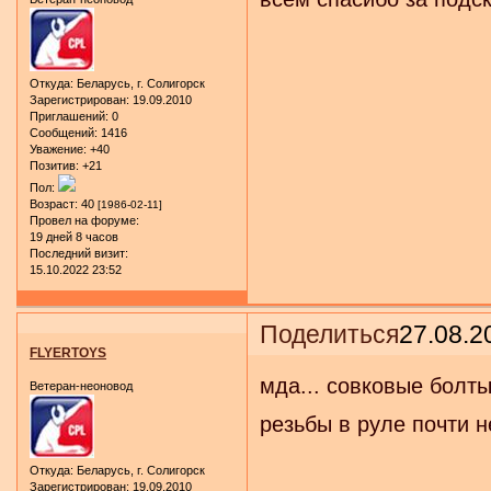
Откуда:
Беларусь, г. Солигорск
Зарегистрирован
: 19.09.2010
Приглашений:
0
Сообщений:
1416
Уважение:
+40
Позитив:
+21
Пол:
Возраст:
40
[1986-02-11]
Провел на форуме:
19 дней 8 часов
Последний визит:
15.10.2022 23:52
Поделиться
27.08.2
FLYERTOYS
мда... совковые болты
Ветеран-неоновод
резьбы в руле почти н
Откуда:
Беларусь, г. Солигорск
Зарегистрирован
: 19.09.2010