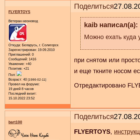
Поделиться
27.08.2
FLYERTOYS
Ветеран-неоновод
kaib написал(а):
Можно ехать куда у
Откуда:
Беларусь, г. Солигорск
Зарегистрирован
: 19.09.2010
Приглашений:
0
при снятом или прост
Сообщений:
1416
Уважение:
+40
Позитив:
+21
и еще ткните носом ес
Пол:
Возраст:
40
[1986-02-11]
Отредактировано FLYE
Провел на форуме:
19 дней 8 часов
Последний визит:
15.10.2022 23:52
Поделиться
27.08.2
bart100
FLYERTOYS
,
инструкц