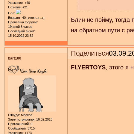
Уважение:
+40
Позитив:
+21
Пол:
Возраст:
40
[1986-02-11]
Блин не пойму, тогда 
Провел на форуме:
19 дней 8 часов
на обратном пути с ра
Последний визит:
15.10.2022 23:52
Поделиться
03.09.2
bart100
FLYERTOYS
, этого я
Откуда:
Москва
Зарегистрирован
: 16.02.2013
Приглашений:
0
Сообщений:
3715
Уважение:
+173