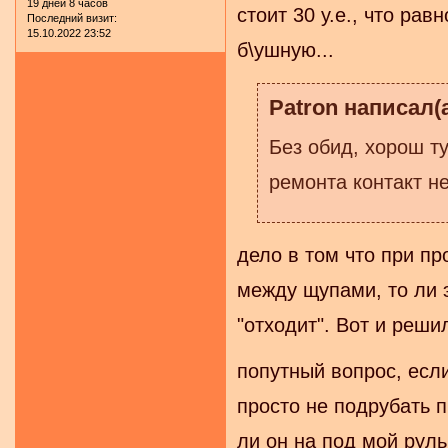
19 дней 8 часов
стоит 30 у.е., что ра
Последний визит:
15.10.2022 23:52
б\ушную...
Patron написал(а
Без обид, хорош т
ремонта контакт не
дело в том что при пр
между щупами, то ли 
"отходит". Вот и реши
попутный вопрос, если
просто не подрубать п
ли он на под мой руль