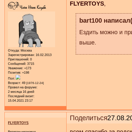
FLYERTOYS
,
bart100 написал(
Ездить можно и пр
выше.
Откуда:
Москва
Зарегистрирован
: 16.02.2013
Приглашений:
0
Сообщений:
3715
Уважение:
+173
Позитив:
+198
Пол:
Возраст:
49
[1976-12-24]
Провел на форуме:
2 месяца 16 дней
Последний визит:
15.04.2021 23:17
Поделиться
27.08.2
FLYERTOYS
всем спасибо за подск
Ветеран-неоновод