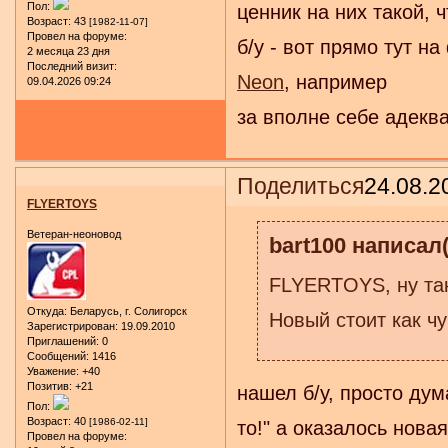
Пол:
ценник на них такой, ч
Возраст:
43
[1982-11-07]
Провел на форуме:
б/у - вот прямо тут н
2 месяца 23 дня
Последний визит:
Neon
, например
09.04.2026 09:24
за вполне себе адекв
Поделиться
24.08.2
FLYERTOYS
Ветеран-неоновод
bart100 написал(
FLYERTOYS, ну так
Откуда:
Беларусь, г. Солигорск
Новый стоит как чу
Зарегистрирован
: 19.09.2010
Приглашений:
0
Сообщений:
1416
Уважение:
+40
Позитив:
+21
нашел б/у, просто дум
Пол:
Возраст:
40
[1986-02-11]
то!" а оказалось нова
Провел на форуме: