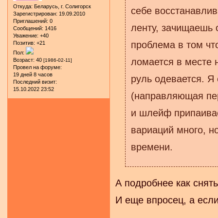
Откуда:
Беларусь, г. Солигорск
себе восстанавлив
Зарегистрирован
: 19.09.2010
Приглашений:
0
ленту, зачищаешь 
Сообщений:
1416
Уважение:
+40
проблема в том чт
Позитив:
+21
Пол:
ломается в месте 
Возраст:
40
[1986-02-11]
Провел на форуме:
19 дней 8 часов
руль одевается. Я
Последний визит:
15.10.2022 23:52
(направляющая пе
и шлейф припаива
вариаций много, н
времени.
А подробнее как снять
И еще впросец, а если