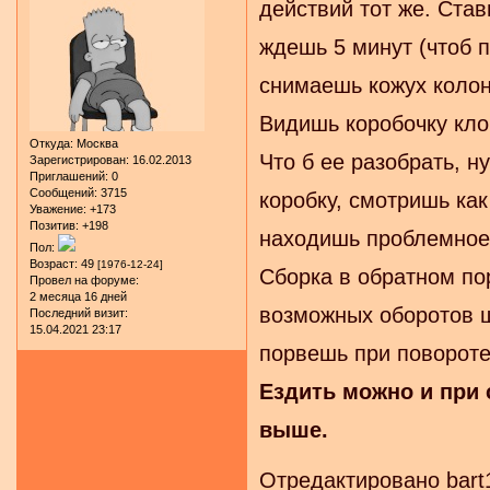
действий тот же. Став
ждешь 5 минут (чтоб п
снимаешь кожух колон
Видишь коробочку клок
Откуда:
Москва
Что б ее разобрать, 
Зарегистрирован
: 16.02.2013
Приглашений:
0
Сообщений:
3715
коробку, смотришь ка
Уважение:
+173
Позитив:
+198
находишь проблемное
Пол:
Возраст:
49
[1976-12-24]
Сборка в обратном по
Провел на форуме:
2 месяца 16 дней
возможных оборотов шл
Последний визит:
15.04.2021 23:17
порвешь при повороте
Ездить можно и при 
выше.
Отредактировано bart1