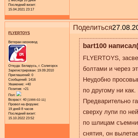
2 месяца 16 дней
Последний визит:
15.04.2021 23:17
Поделиться
27.08.2
FLYERTOYS
Ветеран-неоновод
bart100 написал(
FLYERTOYS, засвер
Откуда:
Беларусь, г. Солигорск
болтами и через эт
Зарегистрирован
: 19.09.2010
Приглашений:
0
Неудобно просовыв
Сообщений:
1416
Уважение:
+40
по другому ни как.
Позитив:
+21
Пол:
Предварительно гай
Возраст:
40
[1986-02-11]
Провел на форуме:
19 дней 8 часов
сверху лупи по ней
Последний визит:
15.10.2022 23:52
по шлицам съемник
снятия, он вылетае