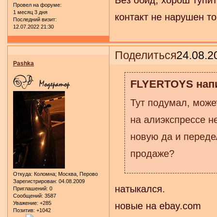
Без обид, хорош тупи
Провел на форуме:
1 месяц 3 дня
контакт не нарушен то
Последний визит:
12.07.2022 21:30
Поделиться
24.08.2
Pashka
FLYERTOYS напи
Тут подумал, может
на алиэкспрессе н
новую да и передел
продаже?
Откуда:
Коломна; Москва, Перово
Зарегистрирован
: 04.08.2009
натыкался.
Приглашений:
0
Сообщений:
3587
Уважение:
+285
новые на ebay.com
Позитив:
+1042