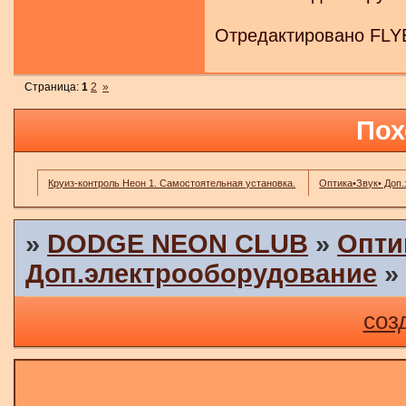
Отредактировано FLYE
Страница:
1
2
»
Пох
Круиз-контроль Неон 1. Самостоятельная установка.
Оптика•Звук• Доп
»
DODGE NEON CLUB
»
Опти
Доп.электрооборудование
соз