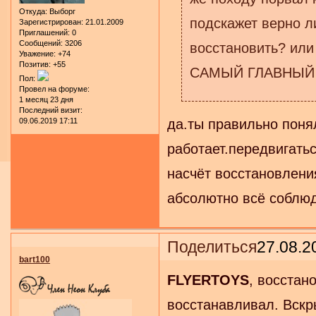
Откуда:
Выборг
подскажет верно л
Зарегистрирован
: 21.01.2009
Приглашений:
0
Сообщений:
3206
восстановить? или
Уважение:
+74
Позитив:
+55
САМЫЙ ГЛАВНЫЙ В
Пол:
Провел на форуме:
1 месяц 23 дня
Последний визит:
09.06.2019 17:11
да.ты правильно понял
работает.передвигатьс
насчёт восстановления
абсолютно всё соблюд
Поделиться
27.08.2
bart100
FLYERTOYS
, восстан
восстанавливал. Вскр