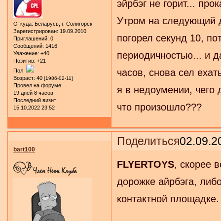
эйрбэг не горит... пр
Утром на следующий де
Откуда:
Беларусь, г. Солигорск
Зарегистрирован
: 19.09.2010
погорел секунд 10, пот
Приглашений:
0
Сообщений:
1416
периодичностью... и д
Уважение:
+40
Позитив:
+21
часов, снова сел ехать
Пол:
Возраст:
40
[1986-02-11]
Провел на форуме:
я в недоумении, чего 
19 дней 8 часов
Последний визит:
что произошло???
15.10.2022 23:52
Поделиться
02.09.2
bart100
FLYERTOYS
, скорее 
дорожке айрбэга, либ
контактной площадке. 