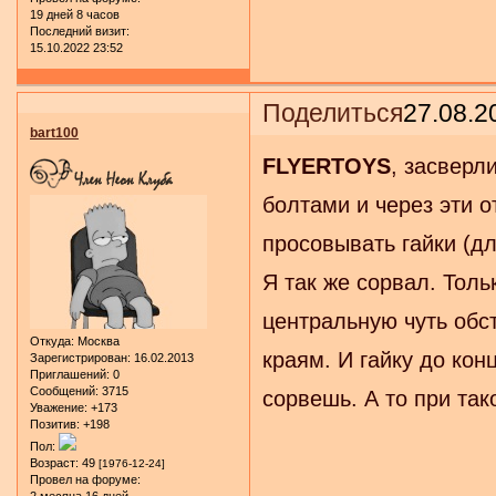
19 дней 8 часов
Последний визит:
15.10.2022 23:52
Поделиться
27.08.2
bart100
FLYERTOYS
, засверл
болтами и через эти о
просовывать гайки (дл
Я так же сорвал. Толь
центральную чуть обст
Откуда:
Москва
краям. И гайку до ко
Зарегистрирован
: 16.02.2013
Приглашений:
0
Сообщений:
3715
сорвешь. А то при так
Уважение:
+173
Позитив:
+198
Пол:
Возраст:
49
[1976-12-24]
Провел на форуме: