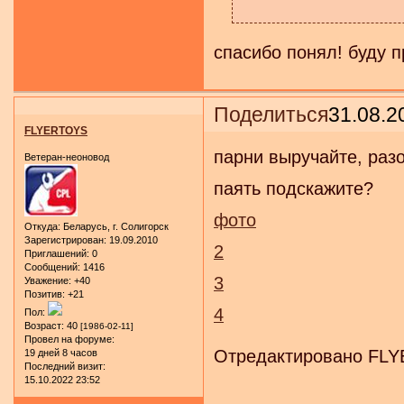
спасибо понял! буду п
Поделиться
31.08.2
FLYERTOYS
парни выручайте, разо
Ветеран-неоновод
паять подскажите?
фото
Откуда:
Беларусь, г. Солигорск
Зарегистрирован
: 19.09.2010
2
Приглашений:
0
Сообщений:
1416
3
Уважение:
+40
Позитив:
+21
4
Пол:
Возраст:
40
[1986-02-11]
Провел на форуме:
Отредактировано FLYE
19 дней 8 часов
Последний визит:
15.10.2022 23:52