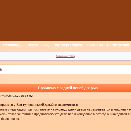
Неоноводы
Поиск
FAQ
Партнеры клуба
Контакты
Регистрация
Активные темы
ь
.
Проблема с задней левой дверью
иться
24.02.2015 16:02
привет,я у Вас тут новенький,давайте знакомится.))
на в следующем,при постановке на охрану,задняя дверь не закрывается и машина на
мок и такая эе фигня,я предполагаю что дело все в концевике а вот где он находится я
 было все ок.