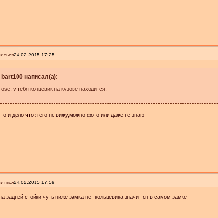
иться
24.02.2015 17:25
bart100 написал(а):
ose, у тебя концевик на кузове находится.
 то и дело что я его не вижу,можно фото или даже не знаю
иться
24.02.2015 17:59
на задней стойки чуть ниже замка нет кольцевика значит он в самом замке