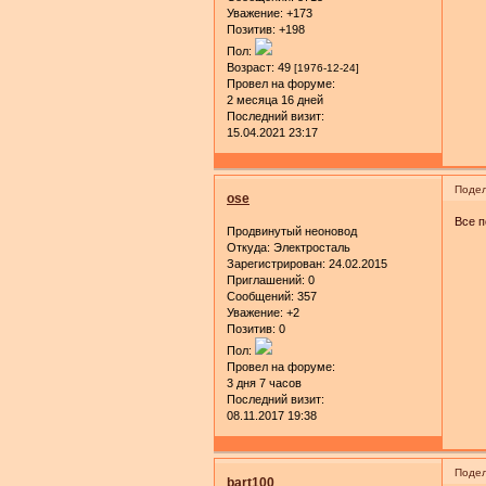
Уважение:
+173
Позитив:
+198
Пол:
Возраст:
49
[1976-12-24]
Провел на форуме:
2 месяца 16 дней
Последний визит:
15.04.2021 23:17
Подел
ose
Все п
Продвинутый неоновод
Откуда:
Электросталь
Зарегистрирован
: 24.02.2015
Приглашений:
0
Сообщений:
357
Уважение:
+2
Позитив:
0
Пол:
Провел на форуме:
3 дня 7 часов
Последний визит:
08.11.2017 19:38
Подел
bart100