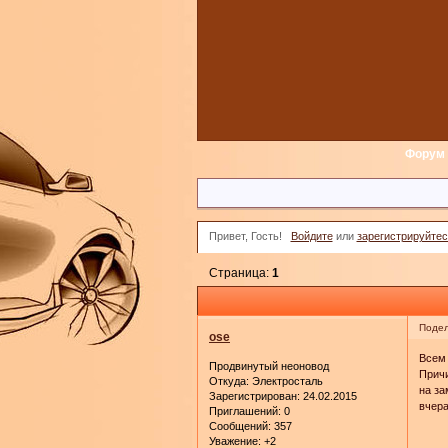
Форум
Привет, Гость!
Войдите
или
зарегистрируйтес
Страница:
1
Подел
ose
Всем 
Продвинутый неоновод
Причи
Откуда:
Электросталь
на за
Зарегистрирован
: 24.02.2015
вчера
Приглашений:
0
Сообщений:
357
Уважение:
+2