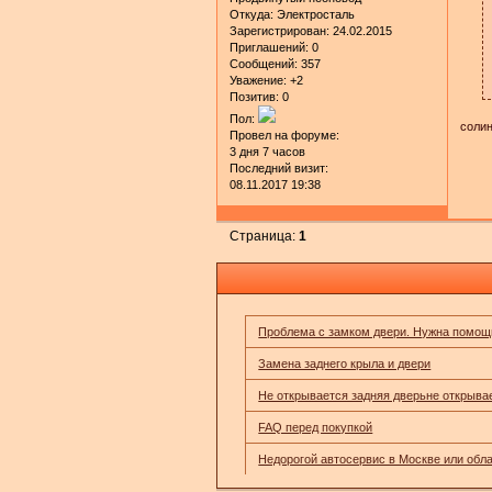
Откуда:
Электросталь
Зарегистрирован
: 24.02.2015
Приглашений:
0
Сообщений:
357
Уважение:
+2
Позитив:
0
Пол:
солин
Провел на форуме:
3 дня 7 часов
Последний визит:
08.11.2017 19:38
Страница:
1
Проблема с замком двери. Нужна помощ
Замена заднего крыла и двери
Не открывается задняя дверьне открыва
FAQ перед покупкой
Недорогой автосервис в Москве или обл