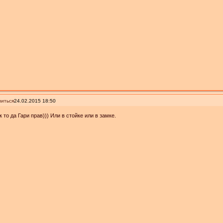
иться
24.02.2015 18:50
к то да Гари прав))) Или в стойке или в замке.