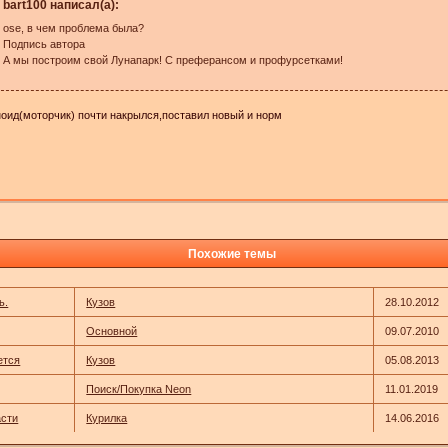
bart100 написал(а):
ose, в чем проблема была?
Подпись автора
А мы построим свой Лунапарк! С преферансом и профурсетками!
оид(моторчик) почти накрылся,поставил новый и норм
Похожие темы
ь.
Кузов
28.10.2012
Основной
09.07.2010
ется
Кузов
05.08.2013
Поиск/Покупка Neon
11.01.2019
асти
Курилка
14.06.2016