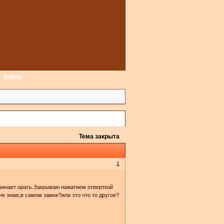
Войти
Тема закрыта
1
чинает орать.Закрываю нажатием отверткой
 не знаю,в самом замке?или это что то другое?