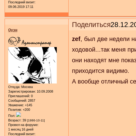
Последний визит:
09.06.2019 17:11
Поделиться
28.12.2
Оуэн
zef
, был две недели н
ходовой...так меня пр
они находят мне показа
приходится видимо.
А вообще отличный с
Откуда:
Москва
Зарегистрирован
: 10.09.2008
Приглашений:
0
Сообщений:
2857
Уважение:
+145
Позитив:
+200
Пол:
Возраст:
39
[1986-10-11]
Провел на форуме:
1 месяц 16 дней
Последний визит: