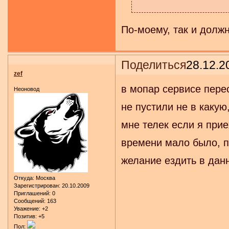
По-моему, так и должн
Поделиться
28.12.2
zef
в мопар сервисе пере
Неоновод
не пустили не в какую
мне телек если я при
времени мало было, 
желание ездить в дан
Откуда:
Москва
Зарегистрирован
: 20.10.2009
Приглашений:
0
Сообщений:
163
Уважение:
+2
Позитив:
+5
Пол: