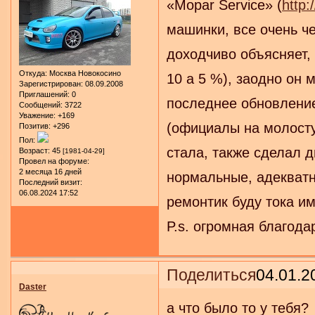
«Mopar Service» (
http:
машинки, все очень че
доходчиво объясняет, 
Откуда:
Москва Новокосино
10 а 5 %), заодно он
Зарегистрирован
: 08.09.2008
Приглашений:
0
последнее обновление
Сообщений:
3722
Уважение:
+169
(официалы на молосту
Позитив:
+296
Пол:
стала, также сделал д
Возраст:
45
[1981-04-29]
Провел на форуме:
2 месяца 16 дней
нормальные, адекватн
Последний визит:
06.08.2024 17:52
ремонтик буду тока им 
P.s. огромная благода
Поделиться
04.01.2
Daster
а что было то у тебя?