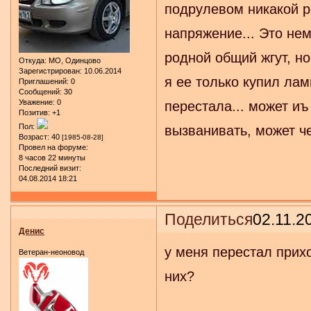
подрулевом никакой ре
напряжение... Это нем
родной общий жгут, но
Откуда:
МО, Одинцово
Зарегистрирован
: 10.06.2014
я ее только купил ла
Приглашений:
0
Сообщений:
30
Уважение:
0
перестала... может иъ
Позитив:
+1
Пол:
вызванивать, может че
Возраст:
40
[1985-08-28]
Провел на форуме:
8 часов 22 минуты
Последний визит:
04.08.2014 18:21
Поделиться
02.11.2
Денис
у меня перестал прихо
Ветеран-неоновод
них?