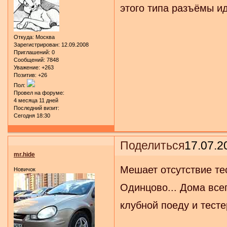
этого типа разъёмы и
Откуда:
Москва
Зарегистрирован
: 12.09.2008
Приглашений:
0
Сообщений:
7848
Уважение:
+263
Позитив:
+26
Пол:
Провел на форуме:
4 месяца 11 дней
Последний визит:
Сегодня 18:30
Поделиться
17.07.2
mr.hide
Мешает отсутствие т
Новичок
Одинцово... Дома всег
клубной поеду и тест