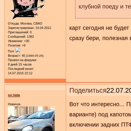
клубной поеду и т
Откуда:
Москва, СВАО
карт сегодня не будет
Зарегистрирован
: 14.04.2012
Приглашений:
0
Сообщений:
1382
сразу бери, полезная
Уважение:
+30
Позитив:
+9
Пол:
Возраст:
40
[1986-05-26]
Провел на форуме:
8 дней 15 часов
Последний визит:
14.07.2015 22:12
Поделиться
22.07.2
mr.hide
Вот что интересно... 
Новичок
варианте) под капотом
включении задних ПТФ