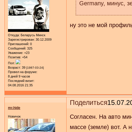
Germany, минус, з
ну это не мой профил
Откуда:
Беларусь Минск
Зарегистрирован
: 30.12.2009
Приглашений:
0
Сообщений:
325
Уважение:
+23
Позитив:
+54
Пол:
Возраст:
39
[1987-03-24]
Провел на форуме:
8 дней 9 часов
Последний визит:
04.08.2016 21:35
Поделиться
15.07.2
mr.hide
Согласен. На авто мин
Новичок
массе (земле) вот. А 