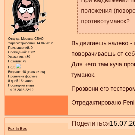
положения (поворо
противотуманок?
Откуда:
Москва, СВАО
Выдвигаешь налево - 
Зарегистрирован
: 14.04.2012
Приглашений:
0
Сообщений:
1382
поворачиваешь от себ
Уважение:
+30
Позитив:
+9
Для чего там куча про
Пол:
Возраст:
40
[1986-05-26]
туманок.
Провел на форуме:
8 дней 15 часов
Последний визит:
Прозвони его тестеро
14.07.2015 22:12
Отредактировано Fenik
Поделиться
15.07.2
Fox-In-Box