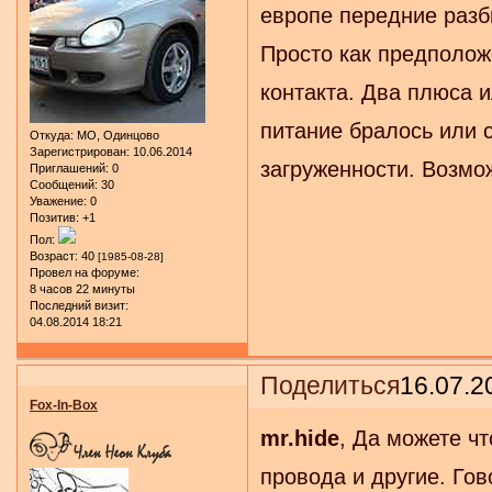
европе передние разб
Просто как предполож
контакта. Два плюса и
питание бралось или с
Откуда:
МО, Одинцово
Зарегистрирован
: 10.06.2014
загруженности. Возмож
Приглашений:
0
Сообщений:
30
Уважение:
0
Позитив:
+1
Пол:
Возраст:
40
[1985-08-28]
Провел на форуме:
8 часов 22 минуты
Последний визит:
04.08.2014 18:21
Поделиться
16.07.2
Fox-In-Box
mr.hide
, Да можете ч
провода и другие. Го