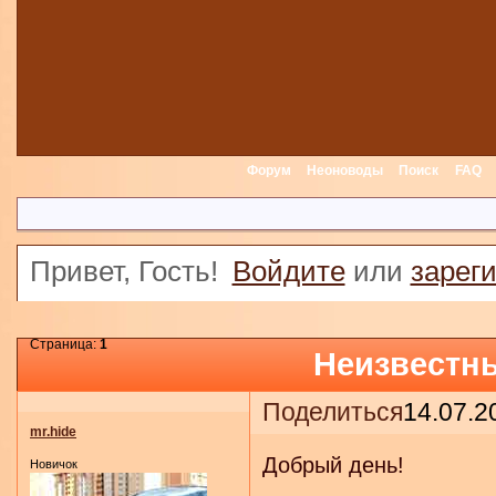
Форум
Неоноводы
Поиск
FAQ
Привет, Гость!
Войдите
или
зарег
Страница:
1
Неизвестны
Поделиться
14.07.2
mr.hide
Добрый день!
Новичок