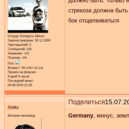
должно быть. Только 
стрекоза должна быть
бок отщелкиваться
Откуда:
Беларусь Минск
Зарегистрирован
: 30.12.2009
Приглашений:
0
Сообщений:
325
Уважение:
+23
Позитив:
+54
Пол:
Возраст:
39
[1987-03-24]
Провел на форуме:
8 дней 9 часов
Последний визит:
04.08.2016 21:35
Поделиться
15.07.2
Feniks
Germany
, минус, зем
Ветеран-неоновод