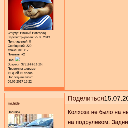
Откуда:
Нижний Новгород
Зарегистрирован
: 25.05.2013
Приглашений:
0
Сообщений:
229
Уважение:
+17
Позитив:
+2
Пол:
Возраст:
37
[1988-12-20]
Провел на форуме:
16 дней 16 часов
Последний визит:
08.06.2017 18:22
Поделиться
15.07.2
mr.hide
Колхоза не было на н
Новичок
на подрулевом. Задни