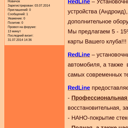
RedLine
– Установочн
Новичок
Зарегистрирован
: 03.07.2014
Приглашений:
0
устройства (Андроид)
Сообщений:
1
Уважение:
0
дополнительное обору
Позитив:
0
Провел на форуме:
Мы предлагаем 5 - 15
13 минут
Последний визит:
31.07.2014 14:36
карты Вашего клуба!!!
RedLine
– установочн
автомобиля, а также 
самых современных т
RedLine
предоставляе
-
Профессиональная
восстановительная, з
- НАНО-покрытие стеко
-
Полная, а также ч