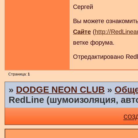
Сергей
Вы можете ознакомит
Сайте
(
http://RedLinea
ветке форума.
Отредактировано Redli
Страница:
1
»
DODGE NEON CLUB
»
Обще
RedLine (шумоизоляция, авто
соз