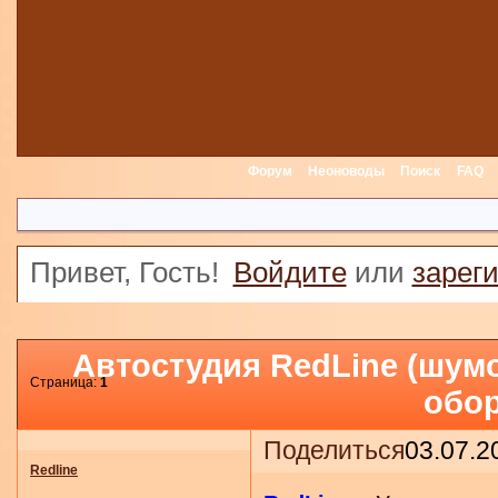
Форум
Неоноводы
Поиск
FAQ
Привет, Гость!
Войдите
или
зарег
Автостудия RedLine (шумо
Страница:
1
обор
Поделиться
03.07.2
Redline