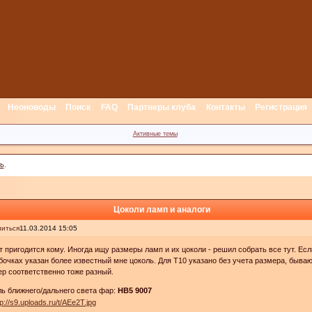
Неоноводы
Поиск
FAQ
Партнеры клуба
Контакты
Регистрация
Активные темы
ь
.
Цоколи ламп и аналоги
иться
11.03.2014 15:05
 пригодится кому. Иногда ищу размеры ламп и их цоколи - решил собрать все тут. Есл
бочках указан более известный мне цоколь. Для Т10 указано без учета размера, быва
р соответственно тоже разный.
ь ближнего/дальнего света фар:
HB5 9007