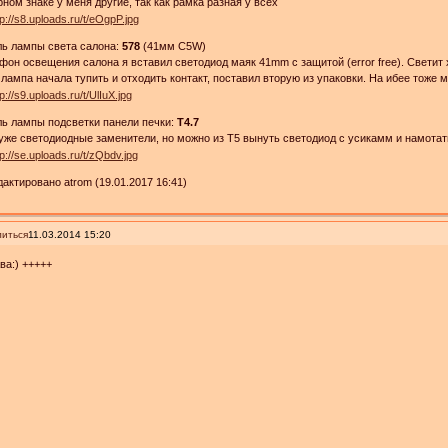
ном знаке у меня другие, так как рамка разная у всех
ль лампы света салона:
578
(41мм C5W)
фон освещения салона я вставил светодиод маяк 41mm с защитой (error free). Светит 
лампа начала тупить и отходить контакт, поставил вторую из упаковки. На ибее тоже 
ь лампы подсветки панели печки:
Т4.7
уже светодиодные заменители, но можно из Т5 вынуть светодиод с усикамм и намотать
актировано atrom (19.01.2017 16:41)
иться
11.03.2014 15:20
ва:) +++++