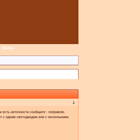
Войти
1
и есть неточности сообщите - поправлю.
ют с одним светодиодом или с несколькими.