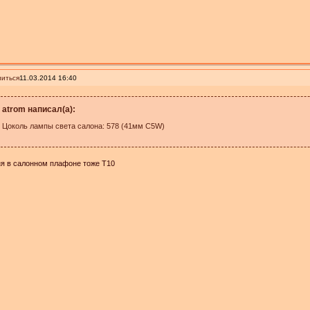
иться
11.03.2014 16:40
atrom написал(а):
Цоколь лампы света салона: 578 (41мм C5W)
я в салонном плафоне тоже Т10