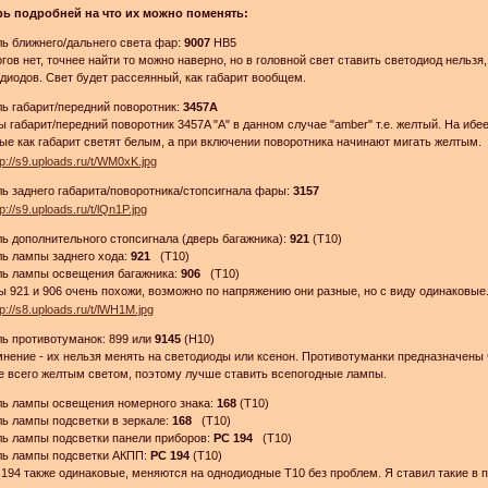
рь подробней на что их можно поменять:
ь ближнего/дальнего света фар:
9007
HB5
гов нет, точнее найти то можно наверно, но в головной свет ставить светодиод нельзя
диодов. Свет будет рассеянный, как габарит вообщем.
ь габарит/передний поворотник:
3457A
 габарит/передний поворотник 3457A "А" в данном случае "amber" т.е. желтый. На иб
ые как габарит светят белым, а при включении поворотника начинают мигать желтым.
ь заднего габарита/поворотника/стопсигнала фары:
3157
ь дополнительного стопсигнала (дверь багажника):
921
(T10)
ь лампы заднего хода:
921
(T10)
ль лампы освещения багажника:
906
(T10)
 921 и 906 очень похожи, возможно по напряжению они разные, но с виду одинаковые
ь противотуманок: 899 или
9145
(H10)
нение - их нельзя менять на светодиоды или ксенон. Противотуманки предназначены 
 всего желтым светом, поэтому лучше ставить всепогодные лампы.
ль лампы освещения номерного знака:
168
(T10)
ь лампы подсветки в зеркале:
168
(T10)
ь лампы подсветки панели приборов:
PС 194
(T10)
ль лампы подсветки АКПП:
PС 194
(T10)
 194 также одинаковые, меняются на однодиодные T10 без проблем. Я ставил такие в п