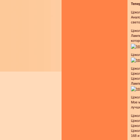
Тепе
Цокол
Анало
свето
Цокол
Лампы
котор
Цокол
Цокол
Цокол
Цоко
Лампы
Цокол
Мое м
лучше
Цоко
Цокол
Цокол
Цоко
168 и