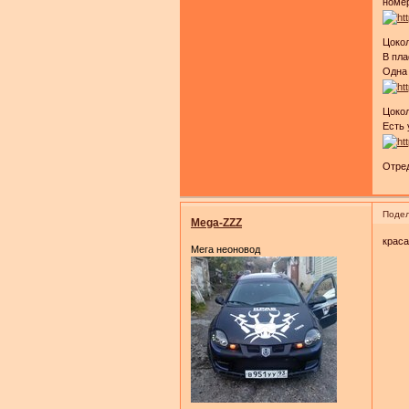
номер
Цоко
В пла
Одна 
Цокол
Есть 
Отред
Подел
Mega-ZZZ
краса
Мега неоновод