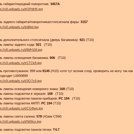
ь габарит/передний поворотник:
3457A
ь заднего габарита/поворотника/стопсигнала фары:
3157
ь дополнительного стопсигнала (дверь багажника):
921
(T10)
ь лампы заднего хода:
921
(T10)
ль лампы освещения багажника:
906
(T10)
ь противотуманок: 899 или
9145
(H10) хотя тут возник спор, проверить не могу так ка
подходит L0000899
ль лампы освещения номерного знака:
168
(T10)
ь лампы подсветки в зеркале:
168
(T10)
ь лампы подсветки панели приборов:
PС 194
(T10)
ль лампы подсветки АКПП:
PС 194
(T10)
ль лампы света салона:
578
(41мм C5W)
ь лампы подсветки панели печки:
Т4.7