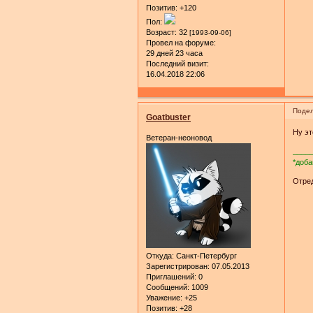
Позитив:
+120
Пол:
Возраст:
32
[1993-09-06]
Провел на форуме:
29 дней 23 часа
Последний визит:
16.04.2018 22:06
Подел
Goatbuster
Ну эт
Ветеран-неоновод
____
*доба
Отред
Откуда:
Санкт-Петербург
Зарегистрирован
: 07.05.2013
Приглашений:
0
Сообщений:
1009
Уважение:
+25
Позитив:
+28