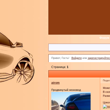
Форум
Привет, Гость!
Войдите
или
зарегистрируйтес
Страница:
1
Подел
atrom
Может
Продвинутый неоновод
В ско
Разме
Цокол