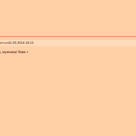
иться
11.03.2014 16:12
m
, мужчина! Лови +