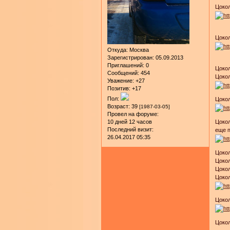
Цокол
Цокол
Откуда:
Москва
Зарегистрирован
: 05.09.2013
Приглашений:
0
Цокол
Сообщений:
454
Цокол
Уважение:
+27
Позитив:
+17
Пол:
Цоко
Возраст:
39
[1987-03-05]
Провел на форуме:
Цокол
10 дней 12 часов
Последний визит:
еще 
26.04.2017 05:35
Цоко
Цокол
Цокол
Цоко
Цоко
Цокол