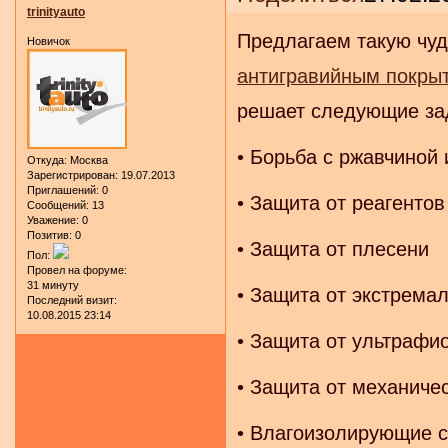
trinityauto
Предлагаем такую чуд
Новичок
антигравийным покры
решает следующие за
• Борьба с ржавчиной
Откуда:
Москва
Зарегистрирован
: 19.07.2013
Приглашений:
0
• Защита от реагентов
Сообщений:
13
Уважение:
0
Позитив:
0
• Защита от плесени
Пол:
Провел на форуме:
31 минуту
• Защита от экстрема
Последний визит:
10.08.2015 23:14
• Защита от ультрафио
• Защита от механиче
• Влагоизолирующие 