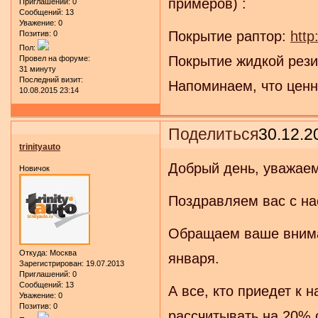
примеров) :
Приглашений:
0
Сообщений:
13
Уважение:
0
Покрытие раптор:
http
Позитив:
0
Пол:
Покрытие жидкой рез
Провел на форуме:
31 минуту
Последний визит:
Напоминаем, что ценн
10.08.2015 23:14
Поделиться
30.12.2
trinityauto
Добрый день, уважае
Новичок
Поздравляем вас с н
Обращаем ваше вниман
Откуда:
Москва
января.
Зарегистрирован
: 19.07.2013
Приглашений:
0
Сообщений:
13
А все, кто приедет к 
Уважение:
0
Позитив:
0
рассчитывать на 20% 