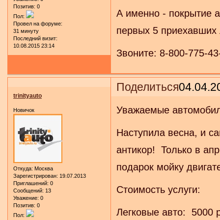
Позитив:
0
А именно - покрытие а
Пол:
Провел на форуме:
первых 5 приехавших 
31 минуту
Последний визит:
10.08.2015 23:14
Звоните: 8-800-775-43
Поделиться
04.04.2
trinityauto
Уважаемые автомобил
Новичок
Наступила весна, и с
антикор! Только в апр
подарок мойку двигате
Откуда:
Москва
Зарегистрирован
: 19.07.2013
Приглашений:
0
Стоимость услуги:
Сообщений:
13
Уважение:
0
Позитив:
0
Легковые авто: 5000 
Пол: