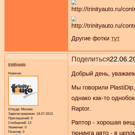
Другие фотки
тут
Поделиться
22.06.2
trinityauto
Добрый день, уважае
Новичок
Мы говорили PlastiDip
однако как-то однобок
Raptor.
Откуда:
Москва
Зарегистрирован
: 19.07.2013
Приглашений:
0
Раптор - хорошая вещ
Сообщений:
13
Уважение:
0
тюнинга авто - в цело
Позитив:
0