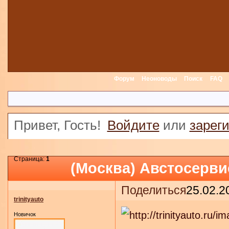
Форум
Неоноводы
Поиск
FAQ
Привет, Гость!
Войдите
или
зарег
Страница:
1
(Москва) Австосерви
Поделиться
25.02.2
trinityauto
Новичок