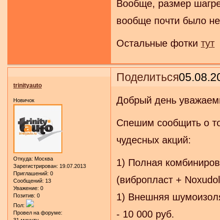
Вообще, размер шагре
вообще почти было не
Остальные фотки
тут
Поделиться
05.08.2
trinityauto
Добрый день уважаем
Новичок
Спешим сообщить о то
чудесных акций:
Откуда:
Москва
1) Полная комбиниро
Зарегистрирован
: 19.07.2013
Приглашений:
0
(вибропласт + Noxudol
Сообщений:
13
Уважение:
0
1) Внешняя шумоизоля
Позитив:
0
Пол:
- 10 000 руб.
Провел на форуме:
31 минуту