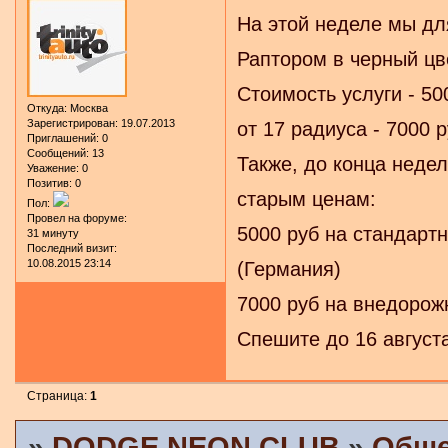
На этой неделе мы дл
Раптором в черный цв
Стоимость услуги - 50
Откуда:
Москва
Зарегистрирован
: 19.07.2013
от 17 радиуса - 7000 р
Приглашений:
0
Сообщений:
13
Также, до конца недел
Уважение:
0
Позитив:
0
старым ценам:
Пол:
Провел на форуме:
5000 руб на стандар
31 минуту
Последний визит:
10.08.2015 23:14
(Германия)
7000 руб на внедорож
Спешите до 16 августа
Страница:
1
»
DODGE NEON CLUB
»
Обще