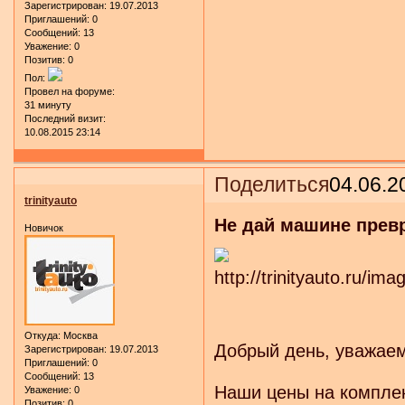
Зарегистрирован
: 19.07.2013
Приглашений:
0
Сообщений:
13
Уважение:
0
Позитив:
0
Пол:
Провел на форуме:
31 минуту
Последний визит:
10.08.2015 23:14
Поделиться
04.06.2
trinityauto
Не дай машине превр
Новичок
Откуда:
Москва
Добрый день, уважае
Зарегистрирован
: 19.07.2013
Приглашений:
0
Сообщений:
13
Наши цены на компле
Уважение:
0
Позитив:
0