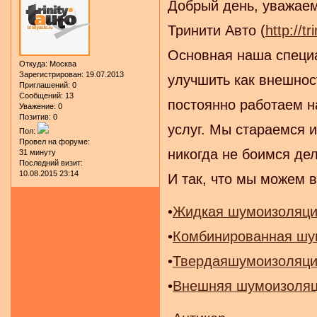
Добрый день, уважаем
Тринити Авто (
http://tr
Основная наша специа
Откуда:
Москва
Зарегистрирован
: 19.07.2013
улучшить как внешнос
Приглашений:
0
Сообщений:
13
постоянно работаем н
Уважение:
0
Позитив:
0
услуг. Мы стараемся 
Пол:
Провел на форуме:
никогда не боимся дел
31 минуту
Последний визит:
10.08.2015 23:14
И так, что мы можем 
•
Жидкая шумоизоляц
•
Комбинированная шу
•
Твердаяшумоизоляц
•
Внешняя шумоизоля