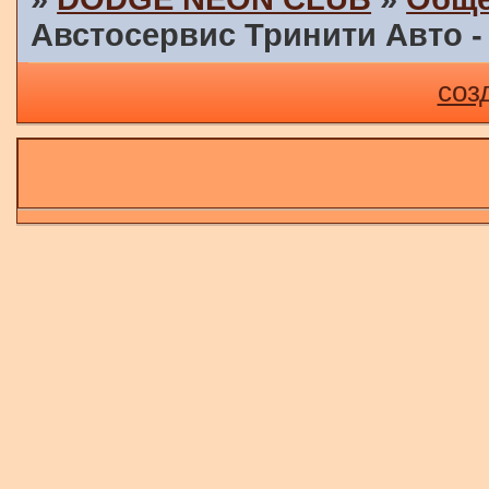
Австосервис Тринити Авто -
соз