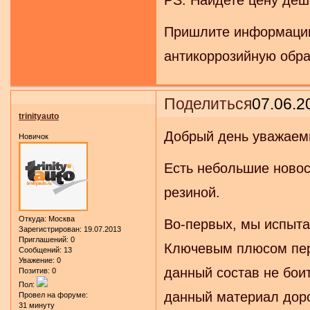
Пришлите информацию 
антикоррозийную обра
Поделиться
07.06.2
trinityauto
Добрый день уважаем
Новичок
Есть небольшие новос
резиной.
Откуда:
Москва
Во-первых, мы испыта
Зарегистрирован
: 19.07.2013
Приглашений:
0
Ключевым плюсом пер
Сообщений:
13
Уважение:
0
данный состав не бои
Позитив:
0
Пол:
данный материал дор
Провел на форуме:
31 минуту