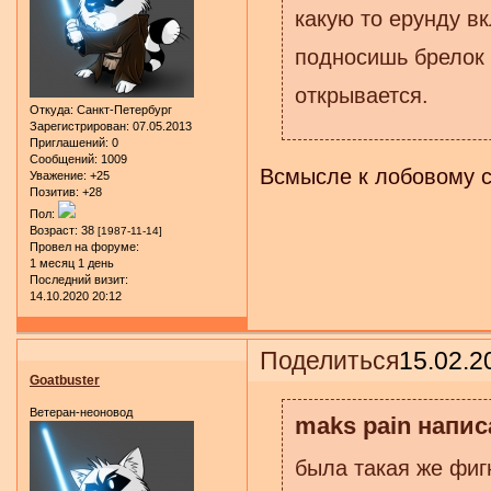
какую то ерунду вк
подносишь брелок в
открывается.
Откуда:
Санкт-Петербург
Зарегистрирован
: 07.05.2013
Приглашений:
0
Сообщений:
1009
Всмысле к лобовому с
Уважение:
+25
Позитив:
+28
Пол:
Возраст:
38
[1987-11-14]
Провел на форуме:
1 месяц 1 день
Последний визит:
14.10.2020 20:12
Поделиться
15.02.2
Goatbuster
Ветеран-неоновод
maks pain написа
была такая же фигн