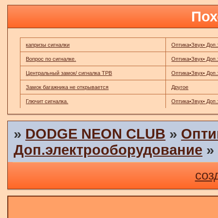
Пох
капризы сигналки
Оптика•Звук• Доп
Вопрос по сигналке.
Оптика•Звук• Доп
Центральный замок/ сигналка ТРВ
Оптика•Звук• Доп
Замок багажника не открывается
Другое
Глючит сигналка.
Оптика•Звук• Доп
»
DODGE NEON CLUB
»
Опти
Доп.электрооборудование
соз