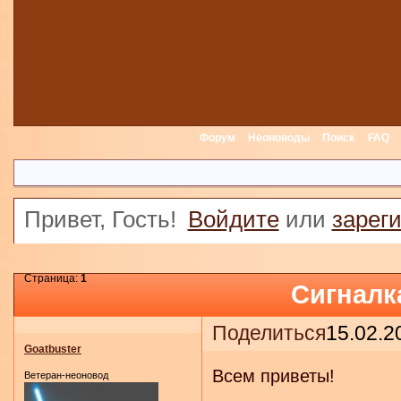
Форум
Неоноводы
Поиск
FAQ
Привет, Гость!
Войдите
или
зарег
Страница:
1
Сигналк
Поделиться
15.02.2
Goatbuster
Всем приветы!
Ветеран-неоновод