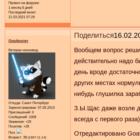
Провел на форуме:
1 месяц 6 дней
Последний визит:
21.03.2021 07:29
Поделиться
16.02.2
Goatbuster
Вообщем вопрос решил
Ветеран-неоновод
действительно надо б
день вроде достаточно
других местах нормуль
нибудь глушилка зара
Откуда:
Санкт-Петербург
З.Ы.Щас даже возле д
Зарегистрирован
: 07.05.2013
Приглашений:
0
Сообщений:
1009
всегда с первого раза
Уважение:
+25
Позитив:
+28
Отредактировано Goatb
Пол:
Возраст:
38
[1987-11-14]