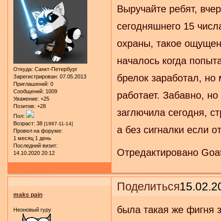
Выручайте ребят, вче
сегодняшнего 15 числ
охраны, такое ощущен
началось когда попыта
Откуда:
Санкт-Петербург
брелок заработал, но
Зарегистрирован
: 07.05.2013
Приглашений:
0
Сообщений:
1009
работает. Забавно, но
Уважение:
+25
Позитив:
+28
заглючила сегодня, ст
Пол:
Возраст:
38
[1987-11-14]
а без сигналки если о
Провел на форуме:
1 месяц 1 день
Последний визит:
Отредактировано Goatb
14.10.2020 20:12
Поделиться
15.02.2
maks pain
была такая же фигня з
Неоновый гуру