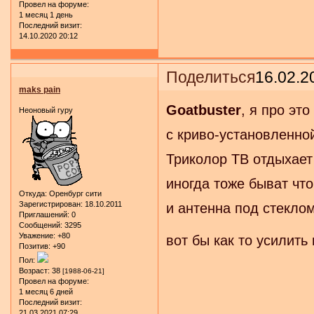
Провел на форуме:
1 месяц 1 день
Последний визит:
14.10.2020 20:12
Поделиться
16.02.2
maks pain
Goatbuster
, я про это
Неоновый гуру
с криво-установленной
Триколор ТВ отдыхает 
иногда тоже быват что
Откуда:
Оренбург сити
Зарегистрирован
: 18.10.2011
и антенна под стеклом
Приглашений:
0
Сообщений:
3295
Уважение:
+80
вот бы как то усилить
Позитив:
+90
Пол:
Возраст:
38
[1988-06-21]
Провел на форуме:
1 месяц 6 дней
Последний визит:
21.03.2021 07:29