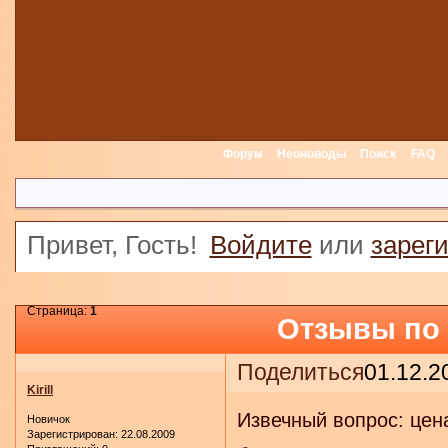
Форум
Неоноводы
Поиск
FAQ
Привет, Гость!
Войдите
или
зарег
Страница:
1
Отзывы по 
Поделиться
01.12.2
Kirill
Извечный вопрос: цен
Новичок
Зарегистрирован
: 22.08.2009