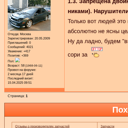
1.3. Запрещена двой
никами). Нарушители
Только вот людей это 
абсолютно не ясны цел
Откуда:
Москва
Зарегистрирован
: 20.05.2009
Ну да ладно, будем "в
Приглашений:
0
Сообщений:
4021
Уважение:
+417
сори за
Позитив:
+369
Пол:
Возраст:
58
[1968-06-11]
Провел на форуме:
2 месяца 17 дней
Последний визит:
15.04.2025 09:51
Страница:
1
Пох
Отзывы о производителях запчастей
Запчасти