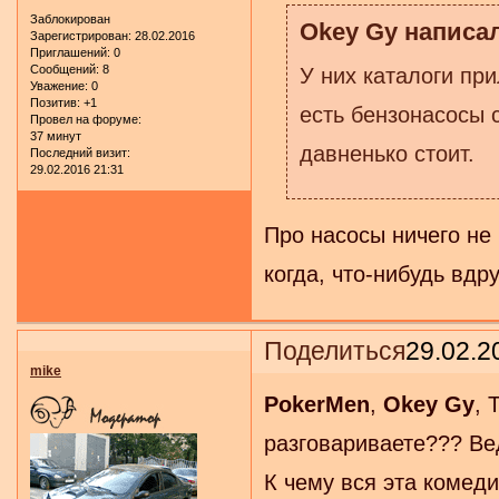
Заблокирован
Okey Gy написал
Зарегистрирован
: 28.02.2016
Приглашений:
0
Сообщений:
8
У них каталоги пр
Уважение:
0
Позитив:
+1
есть бензонасосы 
Провел на форуме:
37 минут
давненько стоит.
Последний визит:
29.02.2016 21:31
Про насосы ничего не 
когда, что-нибудь вдр
Поделиться
29.02.2
mike
PokerMen
,
Okey Gy
, 
разговариваете??? В
К чему вся эта комед