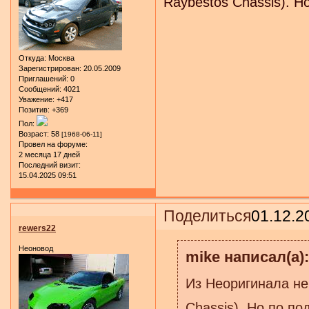
Raybestos Chassis). Н
Откуда:
Москва
Зарегистрирован
: 20.05.2009
Приглашений:
0
Сообщений:
4021
Уважение:
+417
Позитив:
+369
Пол:
Возраст:
58
[1968-06-11]
Провел на форуме:
2 месяца 17 дней
Последний визит:
15.04.2025 09:51
Поделиться
01.12.2
rewers22
Неоновод
mike написал(а):
Из Неоригинала не
Chassis). Но по по