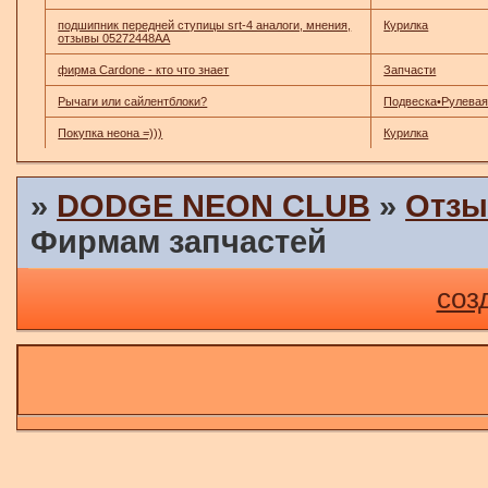
подшипник передней ступицы srt-4 аналоги, мнения,
Курилка
отзывы 05272448AA
фирма Cardone - кто что знает
Запчасти
Рычаги или сайлентблоки?
Подвеска•Рулевая
Покупка неона =)))
Курилка
»
DODGE NEON CLUB
»
Отзы
Фирмам запчастей
соз