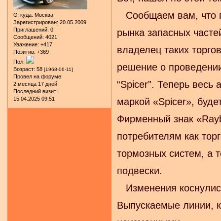
Сообщаем вам, что п
Откуда:
Москва
Зарегистрирован
: 20.05.2009
Приглашений:
0
рынка запасных частей
Сообщений:
4021
Уважение:
+417
владелец таких торгов
Позитив:
+369
Пол:
решение о проведении
Возраст:
58
[1968-06-11]
Провел на форуме:
“Spicer”. Теперь весь
2 месяца 17 дней
Последний визит:
15.04.2025 09:51
маркой «Spicer», буде
Фирменный знак «Rayb
потребителям как тор
тормозных систем, а т
подвески.
Изменения коснулись
Выпускаемые линии, к