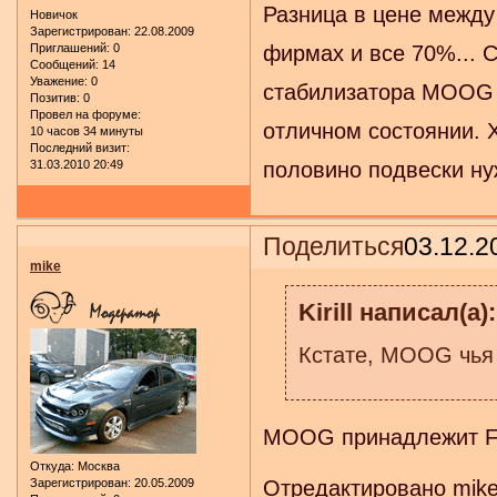
Разница в цене между
Новичок
Зарегистрирован
: 22.08.2009
Приглашений:
0
фирмах и все 70%... С
Сообщений:
14
Уважение:
0
стабилизатора MOOG -
Позитив:
0
Провел на форуме:
отличном состоянии. 
10 часов 34 минуты
Последний визит:
31.03.2010 20:49
половино подвески н
Поделиться
03.12.2
mike
Kirill написал(а):
Кстате, MOOG чь
MOOG принадлежит Fed
Откуда:
Москва
Отредактировано mike 
Зарегистрирован
: 20.05.2009