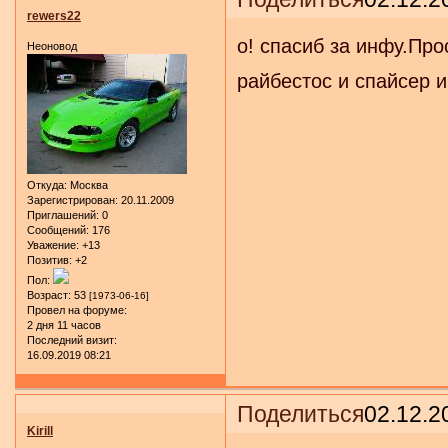
rewers22
о! спасиб за инфу.Пр
Неоновод
райбестос и спайсер 
Откуда:
Москва
Зарегистрирован
: 20.11.2009
Приглашений:
0
Сообщений:
176
Уважение:
+13
Позитив:
+2
Пол:
Возраст:
53
[1973-06-16]
Провел на форуме:
2 дня 11 часов
Последний визит:
16.09.2019 08:21
Поделиться
02.12.2
Kirill