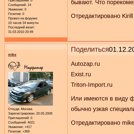
Приглашений:
0
бывают. Что пореком
Сообщений:
14
Уважение:
0
Позитив:
0
Отредактировано Kirill
Провел на форуме:
10 часов 34 минуты
Последний визит:
31.03.2010 20:49
Поделиться
01.12.2
mike
Autozap.ru
Exist.ru
Triton-Import.ru
Или имеются в виду ф
обычно узкая специали
Откуда:
Москва
Зарегистрирован
: 20.05.2009
Приглашений:
0
Отредактировано mike 
Сообщений:
4021
Уважение:
+417
Позитив:
+369