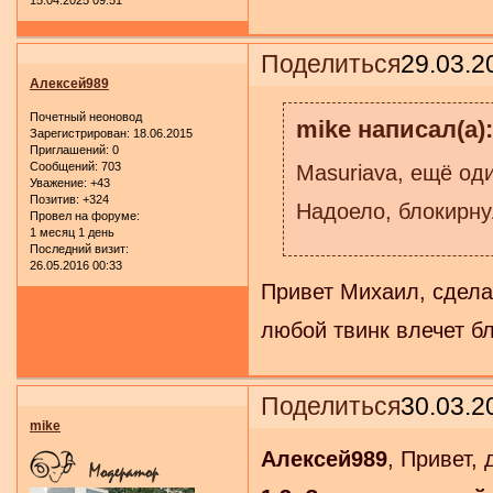
Поделиться
29.03.2
Алексей989
Почетный неоновод
mike написал(а):
Зарегистрирован
: 18.06.2015
Приглашений:
0
Сообщений:
703
Masuriava, ещё оди
Уважение:
+43
Позитив:
+324
Надоело, блокирнул
Провел на форуме:
1 месяц 1 день
Последний визит:
26.05.2016 00:33
Привет Михаил, сдела
любой твинк влечет б
Поделиться
30.03.2
mike
Алексей989
, Привет, 