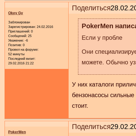
Поделиться
28.02.2
Okey Gy
Заблокирован
PokerMen написа
Зарегистрирован
: 24.02.2016
Приглашений:
0
Сообщений:
25
Если у пробле
Уважение:
-6
Позитив:
0
Провел на форуме:
Они специализирует
52 минуты
Последний визит:
можете. Обычно уз
29.02.2016 21:22
У них каталоги прили
бензонасосы сильные 
стоит.
Поделиться
29.02.2
PokerMen