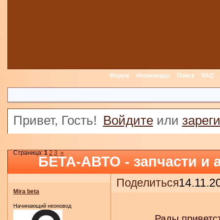
Форум
Неоноводы
Поиск
FAQ
Привет, Гость!
Войдите
или
зарег
Страница:
1
2
3
»
БЕТА-АВТО - запчасти и а
Поделиться
14.11.2
Mira beta
Начинающий неоновод
Рады приветс