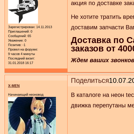
акция по доставке зак
Не хотите тратить вр
доставим запчасти Ва
Зарегистрирован
: 14.11.2013
Приглашений:
0
Сообщений:
65
Доставка по С
Уважение:
0
Позитив:
-1
заказов от 40
Провел на форуме:
9 часов 4 минуты
Последний визит:
Ждем ваших звонков 
31.01.2018 16:17
Поделиться
10.07.2
X-MEN
В каталоге на неон t
Начинающий неоновод
движка перепутаны ме