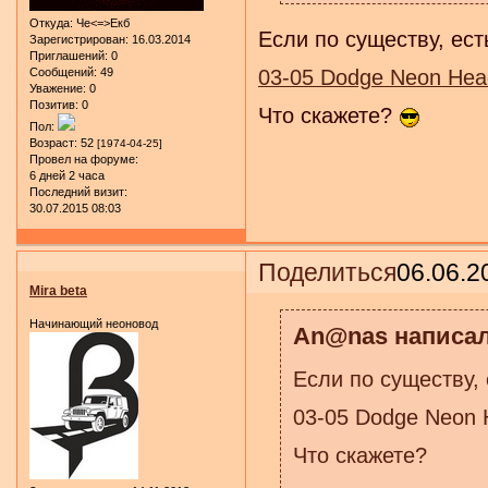
Откуда:
Че<=>Екб
Если по существу, ес
Зарегистрирован
: 16.03.2014
Приглашений:
0
Сообщений:
49
03-05 Dodge Neon Head
Уважение:
0
Позитив:
0
Что скажете?
Пол:
Возраст:
52
[1974-04-25]
Провел на форуме:
6 дней 2 часа
Последний визит:
30.07.2015 08:03
Поделиться
06.06.2
Mira beta
Начинающий неоновод
An@nas написал
Если по существу,
03-05 Dodge Neon H
Что скажете?