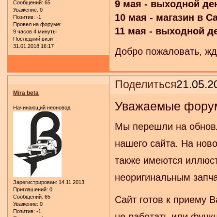
9 мая - выходной де
Сообщений:
65
Уважение:
0
10 мая - магазин в С
Позитив:
-1
Провел на форуме:
11 мая - выходной д
9 часов 4 минуты
Последний визит:
31.01.2018 16:17
Добро пожаловать, жд
Поделиться
21.05.2
Mira beta
Уважаемые фору
Начинающий неоновод
Мы перешли на обнов
нашего сайта. На нов
также имеются иллюст
неоригинальным запч
Зарегистрирован
: 14.11.2013
Приглашений:
0
Сообщений:
65
Сайт готов к приему 
Уважение:
0
Позитив:
-1
не работать или функ