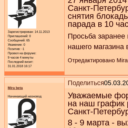
27 января 2014
Санкт-Петербур
снятия блокады
парада в 10 час
Зарегистрирован
: 14.11.2013
Просьба заранее 
Приглашений:
0
Сообщений:
65
нашего магазина 
Уважение:
0
Позитив:
-1
Провел на форуме:
9 часов 4 минуты
Отредактировано Mira 
Последний визит:
31.01.2018 16:17
Поделиться
05.03.2
Mira beta
Уважаемые фор
Начинающий неоновод
на наш график 
Санкт-Петербур
8 - 9 марта - в