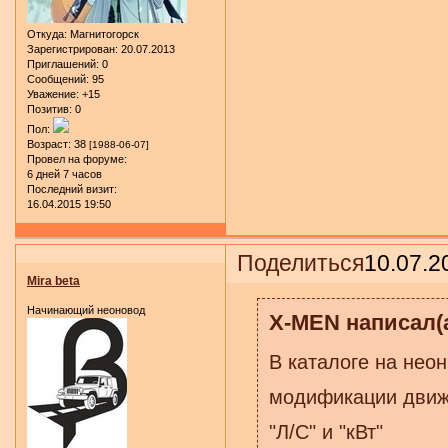
Откуда:
Магнитогорск
Зарегистрирован
: 20.07.2013
Приглашений:
0
Сообщений:
95
Уважение:
+15
Позитив:
0
Пол:
Возраст:
38
[1988-06-07]
Провел на форуме:
6 дней 7 часов
Последний визит:
16.04.2015 19:50
Поделиться
10.07.2
Mira beta
Начинающий неоновод
X-MEN написал(а
В каталоге на нео
модификации движ
"Л/С" и "кВт"