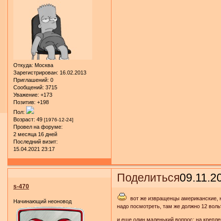
Откуда:
Москва
Зарегистрирован
: 16.02.2013
Приглашений:
0
Сообщений:
3715
Уважение:
+173
Позитив:
+198
Пол:
Возраст:
49
[1976-12-24]
Провел на форуме:
2 месяца 16 дней
Последний визит:
15.04.2021 23:17
Поделиться
09.11.2
s-470
вот же извращенцы американские, н
Начинающий неоновод
надо посмотреть, там же должно 12 воль
и еще один маленький вопрос: на крепле