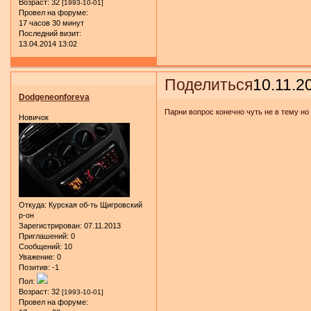
Возраст:
32
[1993-10-01]
Провел на форуме:
17 часов 30 минут
Последний визит:
13.04.2014 13:02
Поделиться
10.11.2
Dodgeneonforeva
Парни вопрос конечно чуть не в тему но
Новичок
Откуда:
Курская об-ть Щигровский
р-он
Зарегистрирован
: 07.11.2013
Приглашений:
0
Сообщений:
10
Уважение:
0
Позитив:
-1
Пол:
Возраст:
32
[1993-10-01]
Провел на форуме: