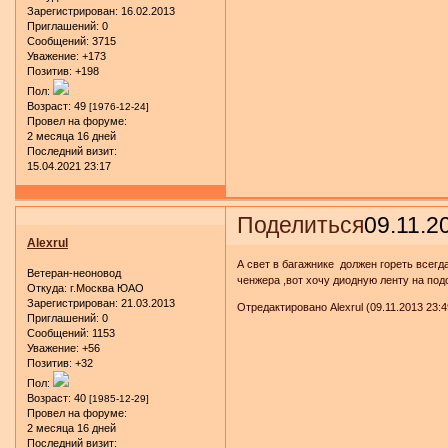
Зарегистрирован
: 16.02.2013
Приглашений:
0
Сообщений:
3715
Уважение:
+173
Позитив:
+198
Пол:
Возраст:
49
[1976-12-24]
Провел на форуме:
2 месяца 16 дней
Последний визит:
15.04.2021 23:17
Поделиться
09.11.2
Alexrul
А свет в багажнике должен гореть всегд
Ветеран-неоновод
ченжера ,вот хочу диодную ленту на подс
Откуда:
г.Москва ЮАО
Зарегистрирован
: 21.03.2013
Отредактировано Alexrul (09.11.2013 23:4
Приглашений:
0
Сообщений:
1153
Уважение:
+56
Позитив:
+32
Пол:
Возраст:
40
[1985-12-29]
Провел на форуме:
2 месяца 16 дней
Последний визит: