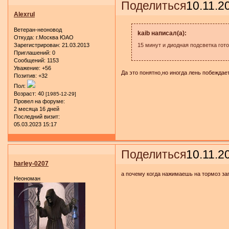
Поделиться
10.11.2
Alexrul
Ветеран-неоновод
kaib написал(а):
Откуда:
г.Москва ЮАО
Зарегистрирован
: 21.03.2013
15 минут и диодная подсветка гот
Приглашений:
0
Сообщений:
1153
Уважение:
+56
Да это понятно,но иногда лень побеждает
Позитив:
+32
Пол:
Возраст:
40
[1985-12-29]
Провел на форуме:
2 месяца 16 дней
Последний визит:
05.03.2023 15:17
Поделиться
10.11.2
harley-0207
а почему когда нажимаешь на тормоз заг
Неономан