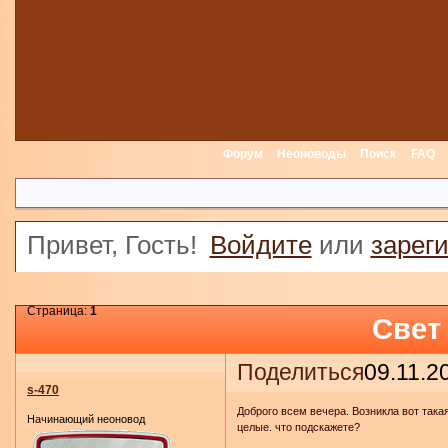
Форум
Неоноводы
Поиск
FAQ
Привет, Гость!
Войдите
или
зарег
Страница:
1
Свет
Поделиться
09.11.2
s-470
Доброго всем вечера. Возникла вот така
Начинающий неоновод
целые. что подскажете?