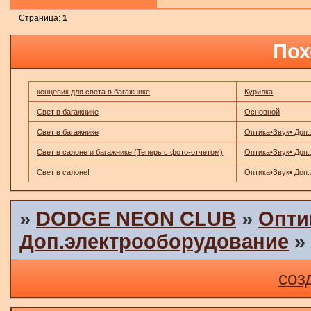
Страница:
1
Пох
концевик для света в багажнике
Курилка
Свет в багажнике
Основной
Свет в багажнике
Оптика•Звук• Доп
Свет в салоне и багажнике (Теперь с фото-отчетом)
Оптика•Звук• Доп
Свет в салоне!
Оптика•Звук• Доп
»
DODGE NEON CLUB
»
Опти
Доп.электрооборудование
соз