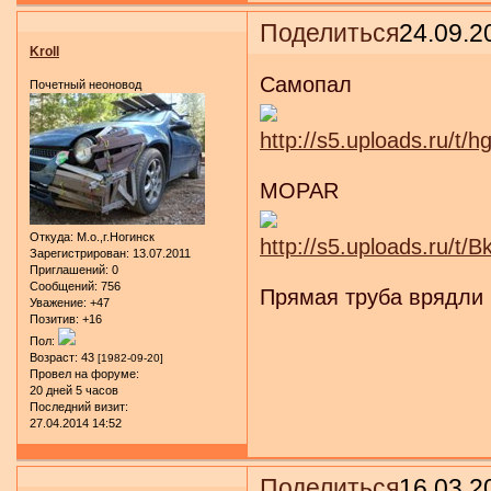
Поделиться
24.09.2
Kroll
Самопал
Почетный неоновод
MOPAR
Откуда:
М.о.,г.Ногинск
Зарегистрирован
: 13.07.2011
Приглашений:
0
Сообщений:
756
Прямая труба врядли б
Уважение:
+47
Позитив:
+16
Пол:
Возраст:
43
[1982-09-20]
Провел на форуме:
20 дней 5 часов
Последний визит:
27.04.2014 14:52
Поделиться
16.03.2