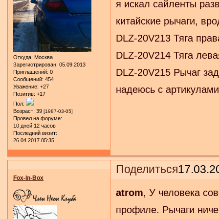
я искал сайленты разв
китайские рычаги, вр
DLZ-20V213 Тяга прав
DLZ-20V214 Тяга лева
Откуда:
Москва
Зарегистрирован
: 05.09.2013
DLZ-20V215 Рычаг зад
Приглашений:
0
Сообщений:
454
Уважение:
+27
надеюсь с артикулами
Позитив:
+17
Пол:
Возраст:
39
[1987-03-05]
Провел на форуме:
10 дней 12 часов
Последний визит:
26.04.2017 05:35
Поделиться
17.03.2
Fox-In-Box
atrom
, У человека со
профиле. Рычаги ниче