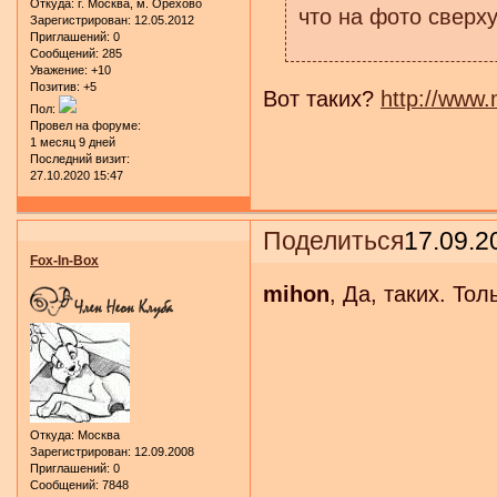
Откуда:
г. Москва, м. Орехово
что на фото сверх
Зарегистрирован
: 12.05.2012
Приглашений:
0
Сообщений:
285
Уважение:
+10
Позитив:
+5
Вот таких?
http://www
Пол:
Провел на форуме:
1 месяц 9 дней
Последний визит:
27.10.2020 15:47
Поделиться
17.09.2
Fox-In-Box
mihon
, Да, таких. То
Откуда:
Москва
Зарегистрирован
: 12.09.2008
Приглашений:
0
Сообщений:
7848