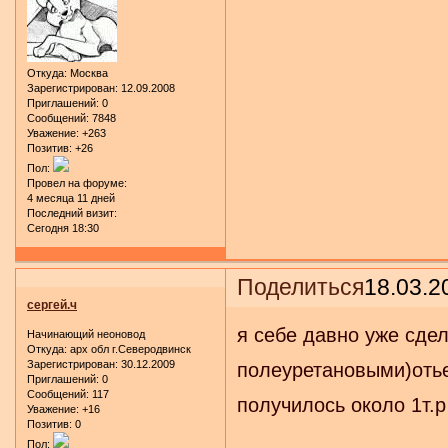
Откуда:
Москва
Зарегистрирован
: 12.09.2008
Приглашений:
0
Сообщений:
7848
Уважение:
+263
Позитив:
+26
Пол:
Провел на форуме:
4 месяца 11 дней
Последний визит:
Сегодня 18:30
Поделиться
18.03.2
сергей.ч
я себе давно уже сдел
Начинающий неоновод
Откуда:
арх обл г.Северодвинск
Зарегистрирован
: 30.12.2009
полеуретановыми)оть
Приглашений:
0
Сообщений:
117
получилось около 1т.р
Уважение:
+16
Позитив:
0
Пол: