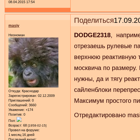
08.04.2015 17:54
Поделиться
17.09.2
masiy
DODGE2318
, наприме
Неономан
отрезаешь рулевые п
верхнюю реактивную т
москвича по размеру. 
нужны, да и тягу реак
сайленблоки перепресс
Откуда:
Краснодар
Зарегистрирован
: 02.12.2009
Максимум простого пи
Приглашений:
0
Сообщений:
3660
Уважение:
+174
Отредактировано masiy
Позитив:
0
Пол:
Возраст:
68
[1958-02-15]
Провел на форуме:
1 месяц 16 дней
Последний визит: