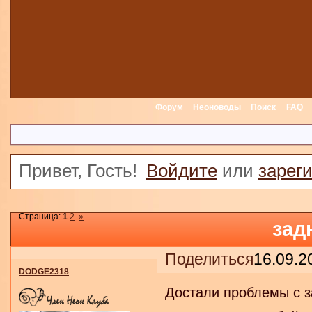
Форум
Неоноводы
Поиск
FAQ
Привет, Гость!
Войдите
или
зарег
Страница:
1
2
»
зад
Поделиться
16.09.2
DODGE2318
Достали проблемы с з