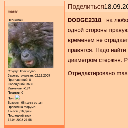
Поделиться
18.09.2
masiy
DODGE2318
, на любо
Неономан
одной стороны правую 
временем не страдает,
правятся. Надо найти
диаметром стержня. Р
Откуда:
Краснодар
Отредактировано masiy
Зарегистрирован
: 02.12.2009
Приглашений:
0
Сообщений:
3660
Уважение:
+174
Позитив:
0
Пол:
Возраст:
68
[1958-02-15]
Провел на форуме:
1 месяц 16 дней
Последний визит:
14.04.2023 21:58