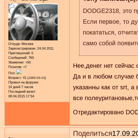
DODGE2318, это п
Если первое, то д
покататься, отчита
само собой появит
Откуда:
Москва
Зарегистрирован
: 24.04.2011
Приглашений:
0
Сообщений:
760
Уважение:
+50
Нее,денег нет сейчас 
Позитив:
+7
Пол:
Да и в любом случае 
Возраст:
41
[1985-03-23]
Провел на форуме:
указанны как от srt, 
16 дней 7 часов
Последний визит:
08.04.2015 17:54
все полеуритановые,то
Отредактировано DODG
Поделиться
17.09.2