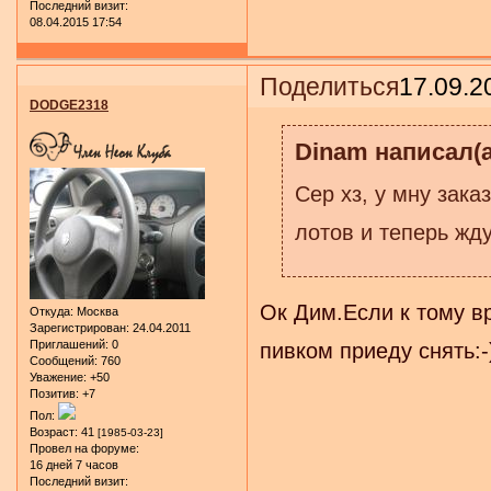
Последний визит:
08.04.2015 17:54
Поделиться
17.09.2
DODGE2318
Dinam написал(а
Сер хз, у мну зака
лотов и теперь жду
Ок Дим.Если к тому в
Откуда:
Москва
Зарегистрирован
: 24.04.2011
Приглашений:
0
пивком приеду снять:-
Сообщений:
760
Уважение:
+50
Позитив:
+7
Пол:
Возраст:
41
[1985-03-23]
Провел на форуме:
16 дней 7 часов
Последний визит: