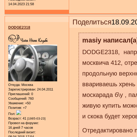
14.04.2023 21:58
Поделиться
18.09.2
DODGE2318
masiy написал(а
DODGE2318, наприм
москвича 412, отр
продольную верхню
ввариваешь хрень о
Откуда:
Москва
Зарегистрирован
: 24.04.2011
москарада б\у , па
Приглашений:
0
Сообщений:
760
Уважение:
+50
живую купить можн
Позитив:
+7
Пол:
и скока будет херо
Возраст:
41
[1985-03-23]
Провел на форуме:
16 дней 7 часов
Отредактировано m
Последний визит:
08.04.2015 17:54