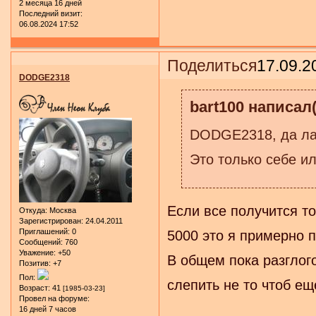
2 месяца 16 дней
Последний визит:
06.08.2024 17:52
Поделиться
17.09.2
DODGE2318
bart100 написал(
DODGE2318, да лад
Это только себе и
Если все получится то
Откуда:
Москва
Зарегистрирован
: 24.04.2011
Приглашений:
0
5000 это я примерно п
Сообщений:
760
Уважение:
+50
В общем пока разглого
Позитив:
+7
Пол:
слепить не то чтоб ещ
Возраст:
41
[1985-03-23]
Провел на форуме:
16 дней 7 часов