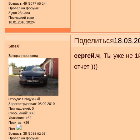
Возраст:
49
[1977-05-24]
Провел на форуме:
3 дня 23 часа
Последний визит:
10.01.2016 20:24
Поделиться
18.03.2
SmeX
сергей.ч
, Ты уже не 
Ветеран-неоновод
отчет )))
Откуда:
г.Радужный
Зарегистрирован
: 08.09.2010
Приглашений:
0
Сообщений:
888
Уважение:
+62
Позитив:
+36
Пол:
Возраст:
38
[1988-02-03]
Провел на форуме: