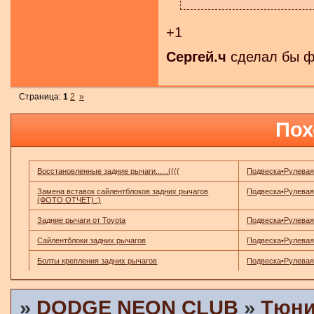
+1
Сергей.ч
сделал бы фо
Страница:
1
2
»
Пох
Восстановленные задние рычаги......((((
Подвеска•Рулевая
Замена вставок сайлентблоков задних рычагов
Подвеска•Рулевая
(ФОТО ОТЧЕТ) :)
Задние рычаги от Toyota
Подвеска•Рулевая
Сайлентблоки задних рычагов
Подвеска•Рулевая
Болты крепления задних рычагов
Подвеска•Рулевая
»
DODGE NEON CLUB
»
Тюни