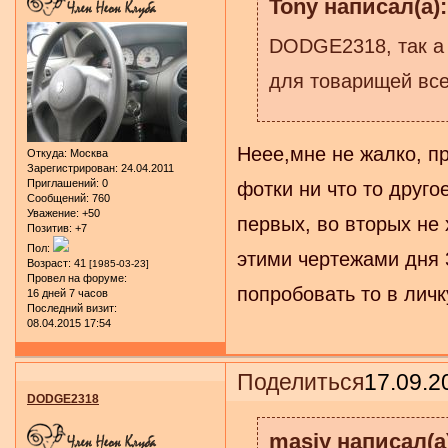
Tony написал(а):
DODGE2318, так а 
для товарищей все
Неее,мне не жалко, пр
Откуда:
Москва
Зарегистрирован
: 24.04.2011
Приглашений:
0
фотки ни что то друго
Сообщений:
760
Уважение:
+50
первых, во вторых не 
Позитив:
+7
Пол:
этими чертежами дня 3
Возраст:
41
[1985-03-23]
Провел на форуме:
попробовать то в лич
16 дней 7 часов
Последний визит:
08.04.2015 17:54
Поделиться
17.09.2
DODGE2318
masiy написал(а