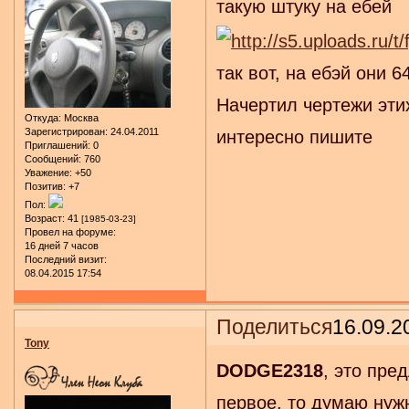
такую штуку на ебей
так вот, на ебэй они 
Начертил чертежи этих
Откуда:
Москва
Зарегистрирован
: 24.04.2011
интересно пишите
Приглашений:
0
Сообщений:
760
Уважение:
+50
Позитив:
+7
Пол:
Возраст:
41
[1985-03-23]
Провел на форуме:
16 дней 7 часов
Последний визит:
08.04.2015 17:54
Поделиться
16.09.2
Tony
DODGE2318
, это пре
первое, то думаю нужн