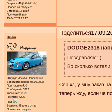
Возраст:
49
[1976-12-24]
Провел на форуме:
2 месяца 16 дней
Последний визит:
15.04.2021 23:17
Поделиться
17.09.2
Dinam
DODGE2318 напи
Поздравляю:-)
Во сколько встали
Откуда:
Москва Новокосино
Зарегистрирован
: 08.09.2008
Сер хз, у мну заказ на
Приглашений:
0
Сообщений:
3722
теперь жду, если че п
Уважение:
+169
Позитив:
+296
Пол:
Возраст:
45
[1981-04-29]
Провел на форуме: