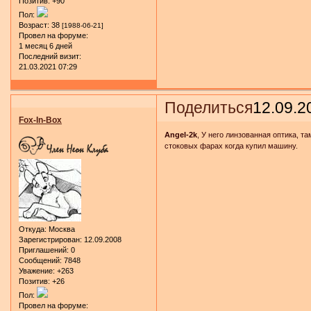
Позитив:
+90
Пол:
Возраст:
38
[1988-06-21]
Провел на форуме:
1 месяц 6 дней
Последний визит:
21.03.2021 07:29
Поделиться
12.09.2
Fox-In-Box
Angel-2k
, У него линзованная оптика, т
стоковых фарах когда купил машину.
Откуда:
Москва
Зарегистрирован
: 12.09.2008
Приглашений:
0
Сообщений:
7848
Уважение:
+263
Позитив:
+26
Пол:
Провел на форуме: