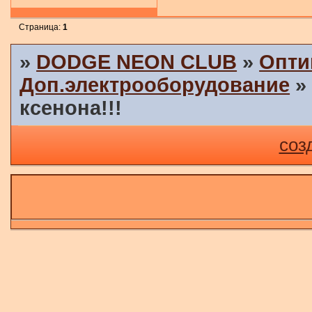
Страница:
1
»
DODGE NEON CLUB
»
Опти
Доп.электрооборудование
ксенона!!!
соз