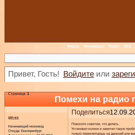
Форум
Неоноводы
Поиск
FAQ
Привет, Гость!
Войдите
или
зарег
Страница:
1
Помехи на радио 
Поделиться
12.09.2
gin-es
Помогите советом, что делать.
Начинающий неоновод
Установил ксенон и заметил такую пробл
Откуда:
Екатеринбург
только переключаешь на дальний или вы