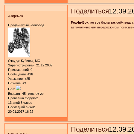
Поделиться
12.09.2
Angel-2k
Fox-In-Box
, не все блоки так себя ведут
Продвинутый неоновод
автоматическим перерозжигом погасшей
Откуда:
Кубинка, МО
Зарегистрирован
: 21.12.2009
Приглашений:
0
Сообщений:
496
Уважение:
+25
Позитив:
+3
Пол:
Возраст:
45
[1981-06-20]
Провел на форуме:
13 дней 8 часов
Последний визит:
20.01.2017 16:22
Поделиться
12.09.2