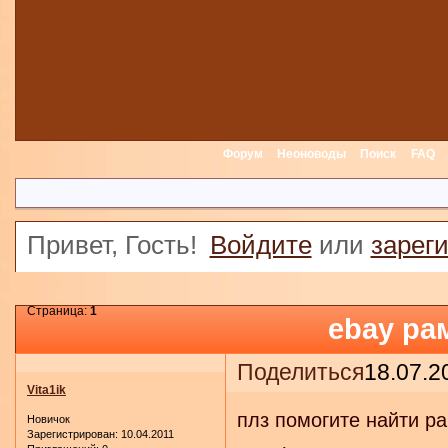
Форум
Неоноводы
Поиск
FAQ
Привет, Гость!
Войдите
или
зарег
Страница:
1
ebay ра
Поделиться
18.07.2
Vita1ik
плз помогите найти ра
Новичок
Зарегистрирован
: 10.04.2011