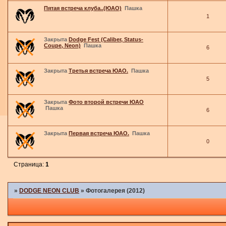
Пятая встреча клуба..(ЮАО)
Пашка
1
Закрыта
Dodge Fest (Caliber, Status-
Coupe, Neon)
Пашка
6
Закрыта
Третья встреча ЮАО.
Пашка
5
Закрыта
Фото второй встречи ЮАО
Пашка
6
Закрыта
Первая встреча ЮАО.
Пашка
0
Страница:
1
»
DODGE NEON CLUB
»
Фотогалерея (2012)