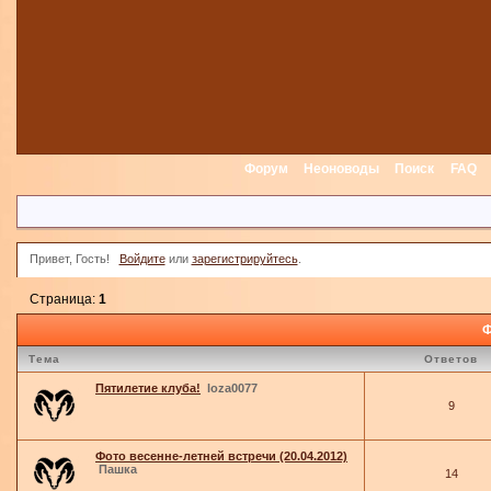
Форум
Неоноводы
Поиск
FAQ
Привет, Гость!
Войдите
или
зарегистрируйтесь
.
Страница:
1
Ф
Тема
Ответов
Пятилетие клуба!
loza0077
9
Фото весенне-летней встречи (20.04.2012)
Пашка
14