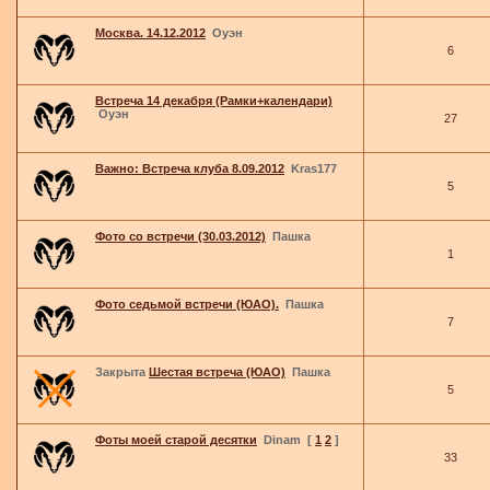
Москва. 14.12.2012
Оуэн
6
Встреча 14 декабря (Рамки+календари)
Оуэн
27
Важно: Встреча клуба 8.09.2012
Kras177
5
Фото со встречи (30.03.2012)
Пашка
1
Фото седьмой встречи (ЮАО).
Пашка
7
Закрыта
Шестая встреча (ЮАО)
Пашка
5
Фоты моей старой десятки
Dinam
[
1
2
]
33