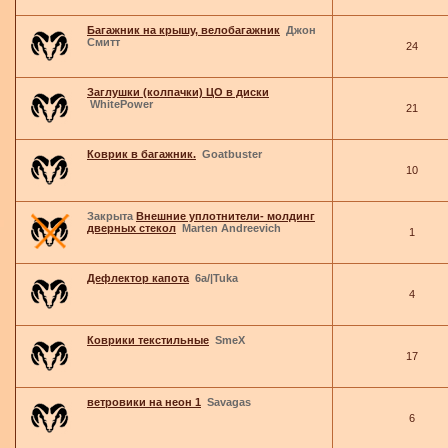
Багажник на крышу, велобагажник
Джон
Смитт
24
Заглушки (колпачки) ЦО в диски
WhitePower
21
Коврик в багажник.
Goatbuster
10
Закрыта
Внешние уплотнители- молдинг
дверных стекол
Marten Andreevich
1
Дефлектор капота
6a/|Tuka
4
Коврики текстильные
SmeX
17
ветровики на неон 1
Savagas
6