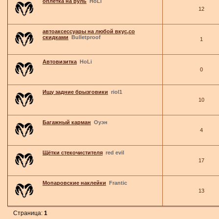
оплетка на руль
HoLi
12
автоаксессуары на любой вкус,со
скидками
Bulletproof
1
Автовизитка
HoLi
0
Ищу задние брызговики
riol1
10
Багажный карман
Оуэн
4
Щётки стекочистителя
red evil
17
Мопаровские наклейки
Frantic
13
Страница:
1