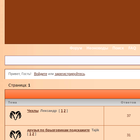
Форум
Неоноводы
Поиск
FAQ
Привет, Гость!
Войдите
или
зарегистрируйтесь
.
Страница:
1
Тема
Ответов
Чехлы
Лександр
[
1
2
]
37
друзья по брызговикам подскажите
Tajik
[
1
2
]
31