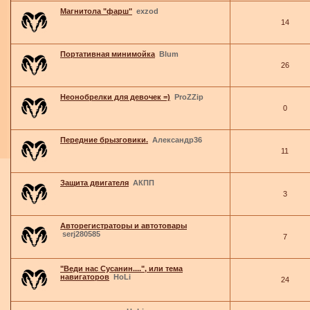
Магнитола "фарш"
exzod
14
Портативная минимойка
Blum
26
Неонобрелки для девочек =)
ProZZip
0
Передние брызговики.
Александр36
11
Защита двигателя
АКПП
3
Авторегистраторы и автотовары
serj280585
7
"Веди нас Сусанин....", или тема
навигаторов
HoLi
24