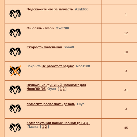
Подскажите что за запчасть
Azyk666
1
Он опять - Neon
OxotNIK
12
Скорость маленькая
Shmitt
10
Закрыта
Не работает радио!
Neo1988
3
Включение функций "ключом" для
Неон'00-'05
Оуэн
[
1
2
]
31
помогите распознать деталь
Olya
3
Комплектации наших неонов (в FAQ)
Пашка
[
1
2
]
45