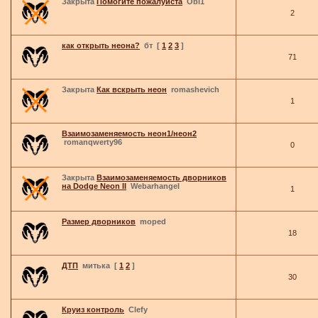
Закрыта
Помогите пожалуйста
Obi1
2
как открыть неона?
бт
[
1
2
3
]
71
Закрыта
Как вскрыть неон
romashevich
1
Взаимозаменяемость неон1/неон2
romanqwerty96
0
Закрыта
Взаимозаменяемость дворников
на Dodge Neon II
Webarhangel
1
Размер дворников
moped
18
ДТП
митька
[
1
2
]
30
Круиз контроль
Clefy