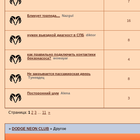
7
Бликует торпеда....
Nazgul
16
нужен выездной диагност в СПБ
diktor
8
как правильно подключить контактики
бензонасоса?
wowayar
4
Не закрывается пассажирская дверь
Тунеядец
8
Посторонний шум
Alena
3
Страница:
1
2
3
…
11
»
»
DODGE NEON CLUB
»
Другое