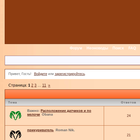
Форум
Неоноводы
Поиск
FAQ
Привет, Гость!
Войдите
или
зарегистрируйтесь
.
Страница:
1
2
3
…
11
»
Тема
Ответов
Важно:
Расположение датчиков и по
мелочи
Obana
24
прикуриватель
Roman Nik.
21