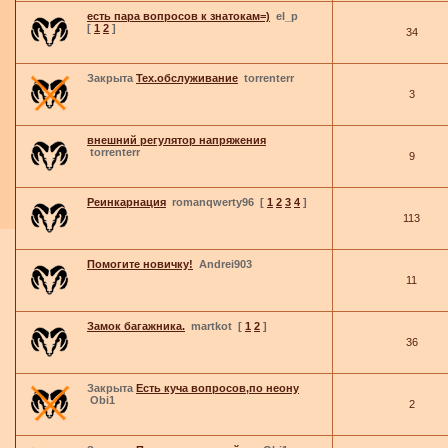
есть пара вопросов к знатокам=)
el_p
[
1
2
]
34
Закрыта
Тех.обслуживание
torrenterr
3
внешний регулятор напряжения
torrenterr
9
Реинкарнация
romanqwerty96
[
1
2
3
4
]
113
Помогите новичку!
Andrei903
11
Замок багажника.
martkot
[
1
2
]
36
Закрыта
Есть куча вопросов,по неону
Obi1
2