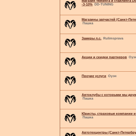
Магазин тюнинга и стайлинга Dd
-3-10%
DD-TUNING
Магазины запчастей (Санкт-Пет
Пашка
Замеры л.с.
Rulimsprava
Акции и скидки партнеров
Оуэ
Прочие услуги
Оуэн
Автоклубы с которыми мы дру
Пашка
Юристы, страховые компании и 
Пашка
Автотехцентры (Санкт-Петербру