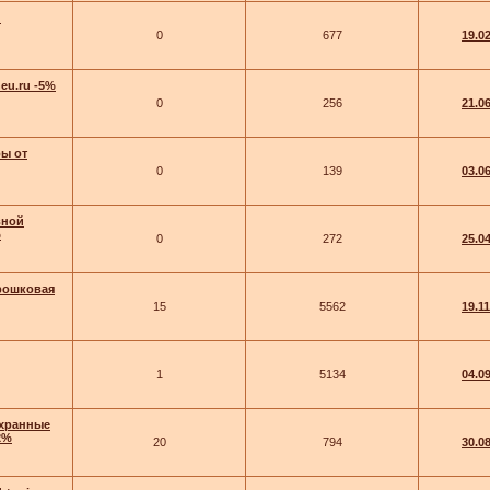
и
0
677
19.0
eu.ru -5%
0
256
21.0
ры от
0
139
03.0
вной
%
0
272
25.0
орошковая
15
5562
19.1
1
5134
04.0
Охранные
2%
20
794
30.0