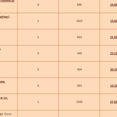
-tuning.ru
9
695
24.0
ербург)
1
1922
13.0
1
663
21.0
н
0
449
23.1
0
404
26.10
жим.
0
993
14.10
м т.п.
1
2165
27.0
г)
Оуэн