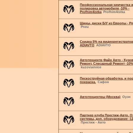
Профессиональная химчистка 
полировка автомобиля -10% -
Profhim4istka
Profhim4istka
Шины, диски Б/У из Европы - Pn
Pneu
Скидка 5% на видеорегистрато
ADIAVTO
ADIAVTO
Автотехцентр Файн Авто - Кузо
Ремонт, Слесарный Ремонт -10
kuzovservice
Пескоструйная обработка, и п
покраска.
Сафон
Автотехцентры (Москва)
Оуэн
Партнер клуба Престиж-Авто. 
системы, доп. оборудование -1
Престиж - Авто