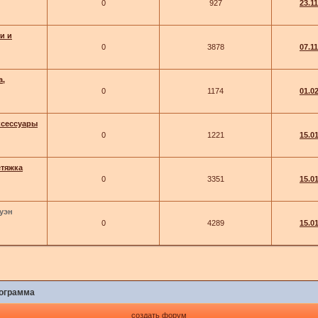
0
927
23.1
и и
0
3878
07.1
а,
0
1174
01.0
ксессуары
0
1221
15.0
етяжка
0
3351
15.0
уэн
0
4289
15.0
рограмма
создать форум