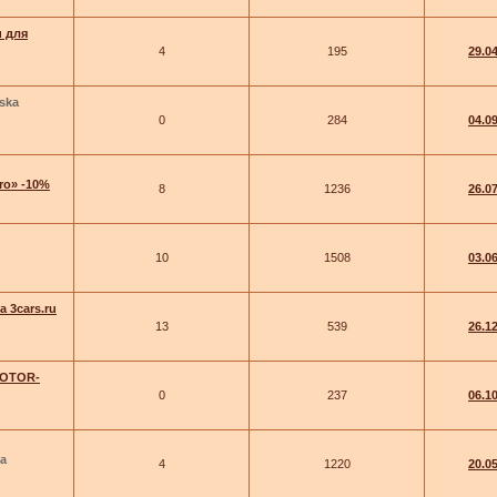
и для
4
195
29.0
ska
0
284
04.0
ro» -10%
8
1236
26.0
10
1508
03.0
 3cars.ru
13
539
26.1
MOTOR-
0
237
06.1
а
4
1220
20.0