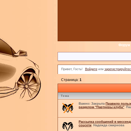
Форум
Привет, Гость!
Войдите
или
зарегистрируйтес
Страница:
1
Тема
Важно:
Закрыта
Правило польз
разделом "Партнеры клуба"
Па
Рассылка сообщений в мессен
соцсети
Надежда смирнова