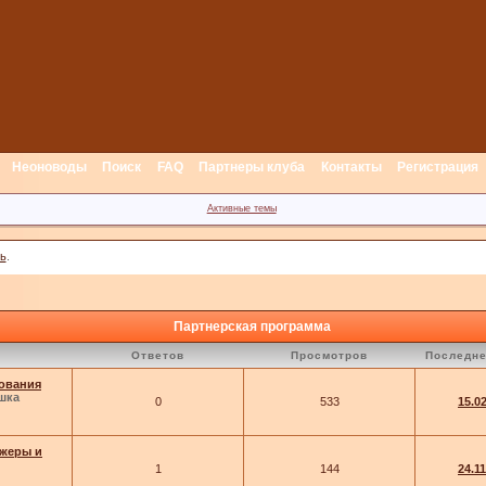
Неоноводы
Поиск
FAQ
Партнеры клуба
Контакты
Регистрация
Активные темы
ь
.
Партнерская программа
Ответов
Просмотров
Последне
ования
шка
0
533
15.0
джеры и
1
144
24.1