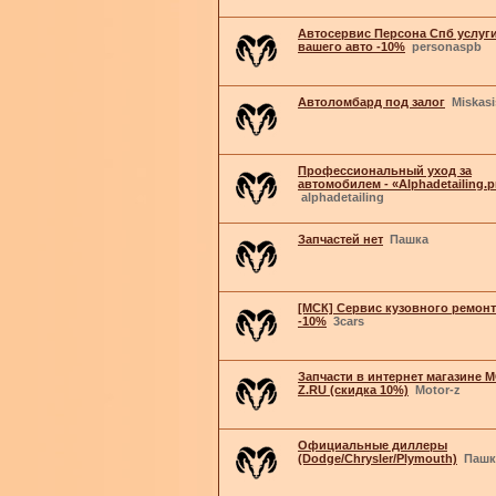
Автосервис Персона Спб услуг
вашего авто -10%
personaspb
Автоломбард под залог
Miskasi
Профессиональный уход за
автомобилем - «Alphadetailing.p
alphadetailing
Запчастей нет
Пашка
[МСК] Сервис кузовного ремонта
-10%
3cars
Запчасти в интернет магазине 
Z.RU (cкидка 10%)
Motor-z
Официальные диллеры
(Dodge/Chrysler/Plymouth)
Пашк