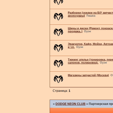
Разборки (скидки на Б/У запчаст
аксессуары)
Пашка
Шины и диски (Ремонт, покраск
продажа..)
Оуэн
Эвакуатор, Кафе, Мойки, Автоа
и т.п.
Оуэн
Тюнинг ателье (тонировка, пер
салонов, полировка).
Оуэн
Магазины запчастей (Москва)
О
Страница:
1
»
DODGE NEON CLUB
»
Партнерская п