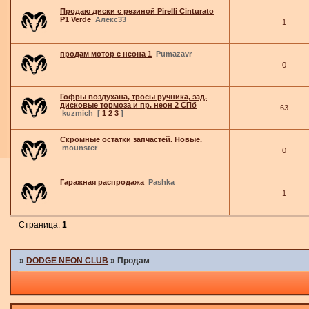
Продаю диски с резиной Pirelli Cinturato
P1 Verde
Алекс33
1
продам мотор с неона 1
Pumazavr
0
Гофры воздухана, тросы ручника, зад.
дисковые тормоза и пр. неон 2 СПб
63
kuzmich
[
1
2
3
]
Скромные остатки запчастей. Новые.
mounster
0
Гаражная распродажа
Pashka
1
Страница:
1
»
DODGE NEON CLUB
»
Продам