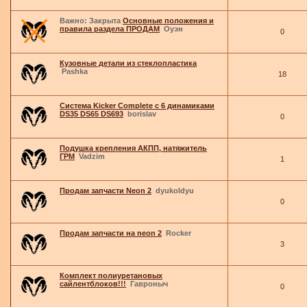
Важно:
Закрыта
Основные положения и
правила раздела ПРОДАМ
Оуэн
0
Кузовные детали из стеклопластика
Pashka
18
Система Kicker Complete с 6 динамиками
DS35 DS65 DS693
borislav
0
Подушка крепления АКПП, натяжитель
ГРМ
Vadzim
1
Продам запчасти Neon 2
dyukoldyu
0
Продам запчасти на neon 2
Rocker
3
Комплект полиуретановых
сайлентблоков!!!
Гавроныч
0