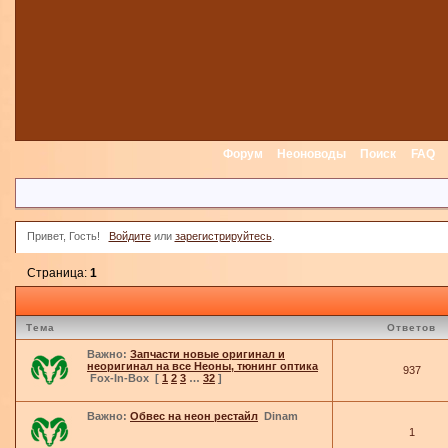
Форум
Неоноводы
Поиск
FAQ
Привет, Гость!
Войдите
или
зарегистрируйтесь
.
Страница:
1
Тема
Ответов
Важно:
Запчасти новые оригинал и
неоригинал на все Неоны, тюнинг оптика
937
Fox-In-Box
[
1
2
3
…
32
]
Важно:
Обвес на неон рестайл
Dinam
1