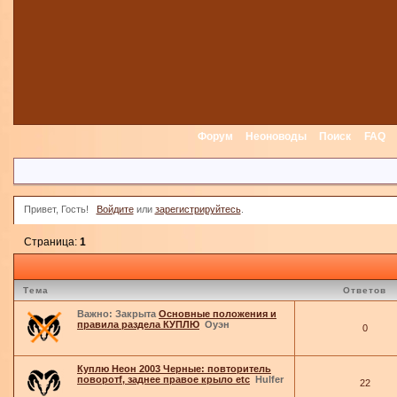
Форум
Неоноводы
Поиск
FAQ
Привет, Гость!
Войдите
или
зарегистрируйтесь
.
Страница:
1
Тема
Ответов
Важно:
Закрыта
Основные положения и
правила раздела КУПЛЮ
Оуэн
0
Куплю Неон 2003 Черные: повторитель
поворотf, заднее правое крыло etc
Hulfer
22