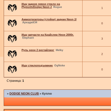
Ищу заднее левое стекло на
Plymoth/Dodge Neon 2
Rogue
1
Аммортизаторы (стойки) задние Neon 2/
Аркадий34
0
Ищу запчасти на Крайслер Неон 2000г.
Elephant
3
Руль неон 2 рестайлинг
Melky
2
Ищу стеклоподъемник
OgNoke
0
Страница:
1
»
DODGE NEON CLUB
»
Куплю