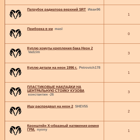
Патрубок радиатора верхний SRT
Иван96
1
Приборка в км
masl
0
Куплю хомуты крепления бака Неон 2
Vadzim
3
Куплю детали на неон 1996 г.
Petrovich178
1
ПЛАСТИКОВЫЕ НАКЛАДКИ НА
ЦЕНТРАЛЬНУЮ СТОЙКУ КУЗОВА
3
константин -26
Ищу распредвал на неон 2
SHEV55
2
Кронштейн Х-образный натяжения ремня
ГРМ.
nyony
1